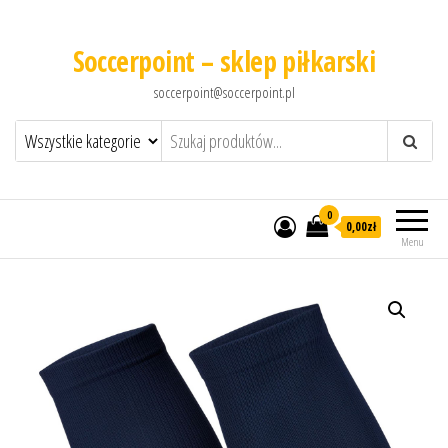
Soccerpoint – sklep piłkarski
soccerpoint@soccerpoint.pl
0
0,00
zł
Menu