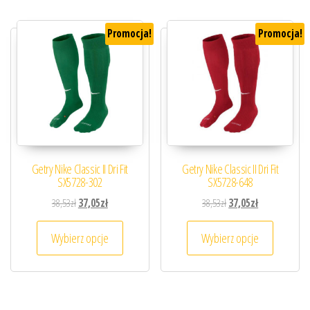
Promocja!
Promocja!
Getry Nike Classic II Dri Fit
Getry Nike Classic II Dri Fit
SX5728-302
SX5728-648
Pierwotna cena wynosiła: 38,53zł.
Aktualna cena wynosi: 37,05zł.
Pierwotna cena wynosiła
Aktualna cena 
38,53
zł
37,05
zł
38,53
zł
37,05
zł
Ten produkt ma wiele wariantów. Opcje można
Ten prod
Wybierz opcje
Wybierz opcje