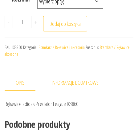
ilość Rękawice adidas Predator League IX3860
-
+
Dodaj do koszyka
SKU:
IX3860
Kategoria:
Bramkarz / Rękawice i akcesoria
Znacznik:
Bramkarz / Rękawice i
akcesoria
OPIS
INFORMACJE DODATKOWE
Rękawice adidas Predator League IX3860
Podobne produkty