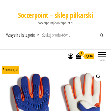
Soccerpoint – sklep piłkarski
soccerpoint@soccerpoint.pl
0
0,00
zł
Menu
Promocja!