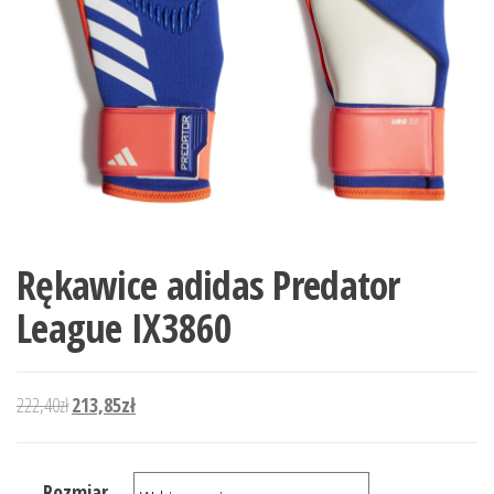
Rękawice adidas Predator
League IX3860
Pierwotna cena wynosiła: 222,40zł.
Aktualna cena wynosi: 213,85zł.
222,40
zł
213,85
zł
Rozmiar