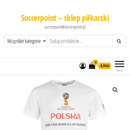
Soccerpoint – sklep piłkarski
soccerpoint@soccerpoint.pl
0
0,00
zł
Menu