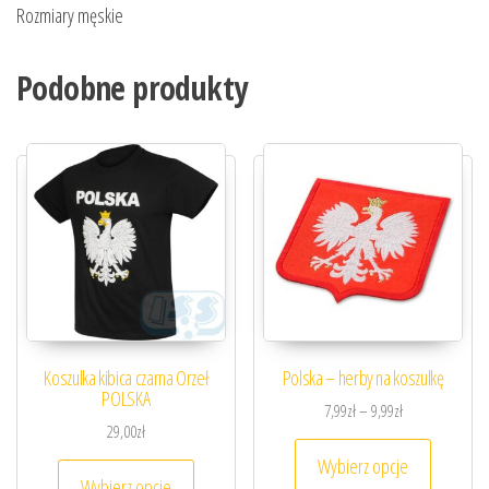
Rozmiary męskie
Podobne produkty
Koszulka kibica czarna Orzeł
Polska – herby na koszulkę
POLSKA
Zakres cen: od 7
7,99
zł
–
9,99
zł
29,00
zł
Ten prod
Wybierz opcje
Ten produkt ma wiele wariantów. Opcje można
Wybierz opcje