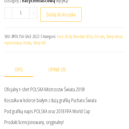
Dostępny z
natychmiastową
wysyłką!
ilość Polska - t-shirt World Cup 2018 biały
-
+
Dodaj do koszyka
SKU:
BPOL156-SALE-2022-S
Kategorii:
Euro 2024
,
Mundial 2026
,
Od ręki
,
Sklep kibica
reprezentacji Polski
,
Sklep MŚ
OPIS
OPINIE (0)
Oficjalny t-shirt POLSKA Mistrzostw Świata 2018!
Koszulka w kolorze białym z dużą grafiką Pucharu Świata
Pod grafiką napis POLSKA oraz 2018 FIFA World Cup
Produkt licencjonowany, oryginalny!