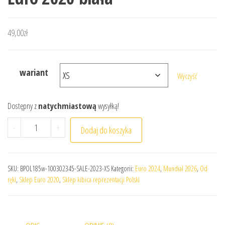
49,00
zł
wariant
Wyczyść
Dostępny z
natychmiastową
wysyłką!
ilość Polska - damska koszulka Euro 2020 biała
-
+
Dodaj do koszyka
SKU:
BPOL185w-100302345-SALE-2023-XS
Kategorii:
Euro 2024
,
Mundial 2026
,
Od
ręki
,
Sklep Euro 2020
,
Sklep kibica reprezentacji Polski