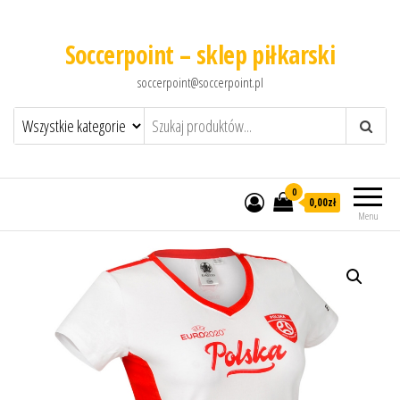
Soccerpoint – sklep piłkarski
soccerpoint@soccerpoint.pl
0
0,00
zł
Menu