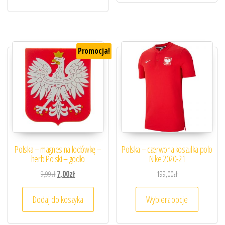
Promocja!
Polska – magnes na lodówkę –
Polska – czerwona koszulka polo
herb Polski – godło
Nike 2020-21
Pierwotna cena wynosiła: 9,99zł.
Aktualna cena wynosi: 7,00zł.
9,99
zł
7,00
zł
199,00
zł
Ten prod
Dodaj do koszyka
Wybierz opcje