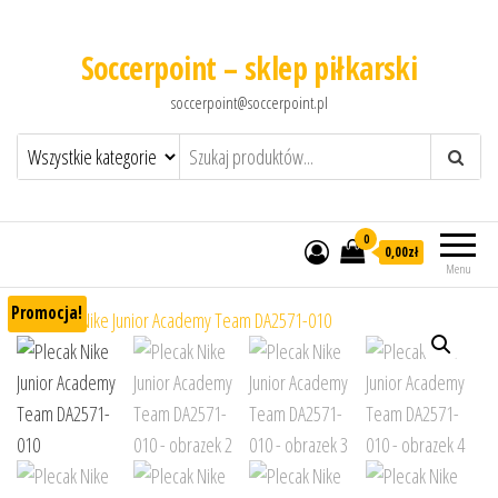
Soccerpoint – sklep piłkarski
soccerpoint@soccerpoint.pl
0
0,00
zł
Menu
Promocja!