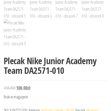
Plecak Nike Junior Academy
Team DA2571-010
Pierwotna cena wynosiła: 104,00zł.
Aktualna cena wynosi: 100,00zł.
104,00
zł
100,00
zł
Brak w magazynie
SKU:
K-DA2571-010-
Kategoria:
Akcesoria / Ogólne / Plecaki
Znacznik:
Akcesoria /