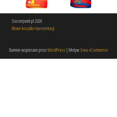
Soccerpoint.pl 2026
Nowe koszulki reprezentacji
Dumnie wspierane przez
WordPress
|
Motyw:
Envo eCommerce