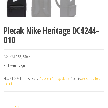
Plecak Nike Heritage DC4244-
010
Pierwotna cena wynosiła: 143,83zł.
Aktualna cena wynosi: 138,30zł.
143,83
zł
138,30
zł
Brak w magazynie
SKU:
K-DC4244-010-
Kategoria:
Akcesoria / Torby, plecaki
Znacznik:
Akcesoria / Torby,
plecaki
OPIS