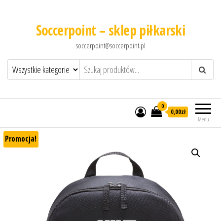
Soccerpoint – sklep piłkarski
soccerpoint@soccerpoint.pl
0
0,00
zł
Menu
Promocja!