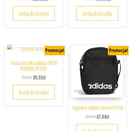
Dodaj do koszyka
Dodaj do koszyka
Promocja!
Promocja!
Torba saszetka adidas CXPLR
BUMBAG IP0393
Pierwotna cena wynosiła: 93,52zł.
Aktualna cena wynosi: 89,93zł.
93,52
zł
89,93
zł
Dodaj do koszyka
Organizer adidas Linear HT4738
Pierwotna cena wynosiła
Aktualna cena 
70,55
zł
67,84
zł