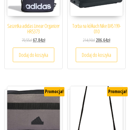
Saszetka adidas Linear Organizer
Torba na kółkach Nike BA5199-
HR5373
010
Pierwotna cena wynosiła: 70,55zł.
Aktualna cena wynosi: 67,84zł.
Pierwotna cena wynosiła
Aktualna cena
70,55
zł
67,84
zł
214,90
zł
206,64
zł
Dodaj do koszyka
Dodaj do koszyka
Promocja!
Promocja!