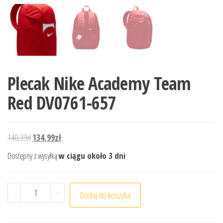
Plecak Nike Academy Team
Red DV0761-657
Pierwotna cena wynosiła: 140,39zł.
Aktualna cena wynosi: 134,99zł.
140,39
zł
134,99
zł
Dostępny z wysyłką
w ciągu około 3 dni
ilość Plecak Nike Academy Team Red DV0761-657
-
+
Dodaj do koszyka