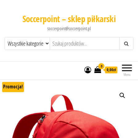
Soccerpoint – sklep piłkarski
soccerpoint@soccerpoint.pl
0
0,00
zł
Menu
Promocja!