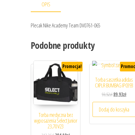
OPIS
Plecak Nike Academy Team DV0761-065
Podobne produkty
Promocja!
Promoc
Torba saszetka adidas
CXPLR BUMBAG IP0393
Pierwotna cena
Aktua
93,52
zł
89,93
zł
Dodaj do koszyka
Torba medyczna bez
wyposażenia Select Junior
23,70 V23