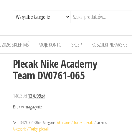
 2026: SKLEP MŚ
MOJE KONTO
SKLEP
KOSZULKI PIŁKARSKIE
Plecak Nike Academy
Team DV0761-065
Pierwotna cena wynosiła: 140,39zł.
Aktualna cena wynosi: 134,99zł.
140,39
zł
134,99
zł
Brak w magazynie
SKU:
K-DV0761-065-
Kategoria:
Akcesoria / Torby, plecaki
Znacznik:
Akcesoria / Torby, plecaki