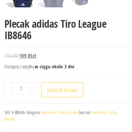
Plecak adidas Tiro League
IB8646
Pierwotna cena wynosiła: 114,24zł.
Aktualna cena wynosi: 109,85zł.
114,24
zł
109,85
zł
Dostępny z wysyłką
w ciągu około 3 dni
ilość Plecak adidas Tiro League IB8646
-
+
Dodaj do koszyka
SKU:
K-IB8646-
Kategoria:
Akcesoria / Torby, plecaki
Znacznik:
Akcesoria / Torby,
plecaki