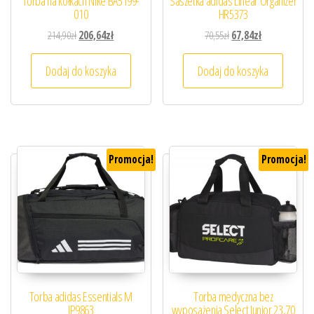
Torba na kółkach Nike BA5199-
Saszetka adidas Linear Organizer
010
HR5373
Pierwotna cena wynosiła: 214,90zł.
Aktualna cena wynosi: 206,64zł.
Pierwotna cena wynosiła
Aktualna cena 
214,90
zł
206,64
zł
70,55
zł
67,84
zł
Dodaj do koszyka
Dodaj do koszyka
Promocja!
Promocja!
Torba adidas Essentials M
Torba medyczna bez
IP9863
wyposażenia Select Junior 23,70