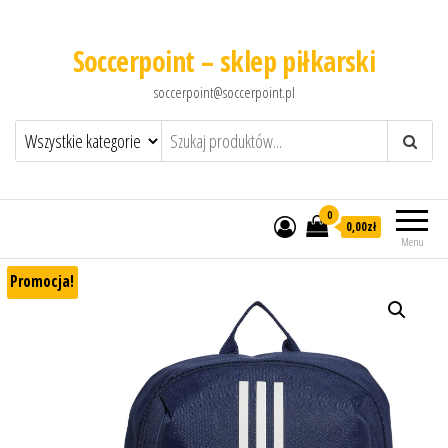
Soccerpoint – sklep piłkarski
soccerpoint@soccerpoint.pl
0
0,00
zł
Menu
Promocja!