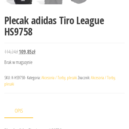
Plecak adidas Tiro League
HS9758
Pierwotna cena wynosiła: 114,24zł.
Aktualna cena wynosi: 109,85zł.
114,24
zł
109,85
zł
Brak w magazynie
SKU:
K-HS9758-
Kategoria:
Akcesoria / Torby, plecaki
Znacznik:
Akcesoria / Torby,
plecaki
OPIS