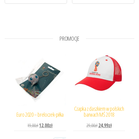
PROMOCJE
Czapka z daszkiem w polskich
Euro 2020 – breloczek-piłka
barwach MŚ 2018
Pierwotna cena wynosiła: 19,00zł.
Aktualna cena wynosi: 12,00zł.
Pierwotna cena wynosiła: 
Aktualna cena wyn
19,00
zł
12,00
zł
29,00
zł
24,99
zł