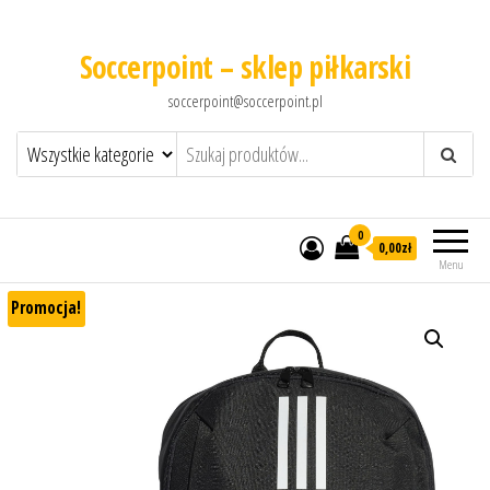
Soccerpoint – sklep piłkarski
soccerpoint@soccerpoint.pl
0
0,00
zł
Menu
Promocja!