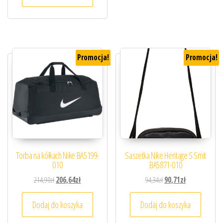
Promocja!
Promocja!
Torba na kółkach Nike BA5199-
Saszetka Nike Heritage S Smit
010
BA5871-010
Pierwotna cena wynosiła: 214,90zł.
Aktualna cena wynosi: 206,64zł.
Pierwotna cena wynosiła
Aktualna cena 
214,90
zł
206,64
zł
94,34
zł
90,71
zł
Dodaj do koszyka
Dodaj do koszyka