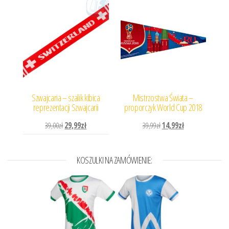
Szwajcaria – szalik kibica
Mistrzostwa Świata –
reprezentacji Szwajcarii
proporczyk World Cup 2018
Pierwotna cena wynosiła: 39,00zł.
Aktualna cena wynosi: 29,99zł.
Pierwotna cena wynosiła: 
Aktualna cena wyn
39,00
zł
29,99
zł
39,99
zł
14,99
zł
KOSZULKI NA ZAMÓWIENIE: