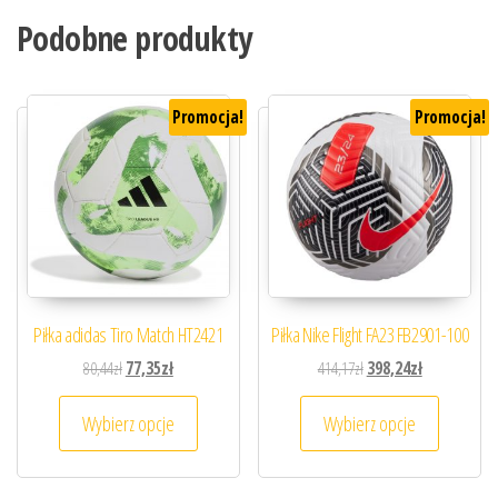
Podobne produkty
Promocja!
Promocja!
Piłka adidas Tiro Match HT2421
Piłka Nike Flight FA23 FB2901-100
Pierwotna cena wynosiła: 80,44zł.
Aktualna cena wynosi: 77,35zł.
Pierwotna cena wynosiła
Aktualna cena
80,44
zł
77,35
zł
414,17
zł
398,24
zł
Ten produkt ma wiele wariantów. Opcje można
Ten prod
Wybierz opcje
Wybierz opcje