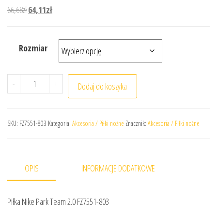
Pierwotna cena wynosiła: 66,68zł.
Aktualna cena wynosi: 64,11zł.
66,68
zł
64,11
zł
Rozmiar
ilość Piłka Nike Park Team 2.0 FZ7551-803
-
+
Dodaj do koszyka
SKU:
FZ7551-803
Kategoria:
Akcesoria / Piłki nożne
Znacznik:
Akcesoria / Piłki nożne
OPIS
INFORMACJE DODATKOWE
Piłka Nike Park Team 2.0 FZ7551-803