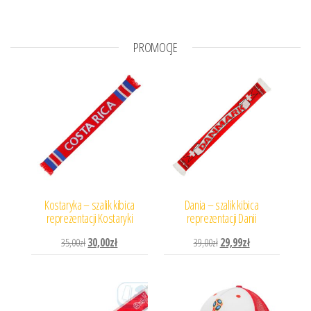
PROMOCJE
Kostaryka – szalik kibica
Dania – szalik kibica
reprezentacji Kostaryki
reprezentacji Danii
Pierwotna cena wynosiła: 35,00zł.
Aktualna cena wynosi: 30,00zł.
Pierwotna cena wynosiła: 
Aktualna cena wyn
35,00
zł
30,00
zł
39,00
zł
29,99
zł