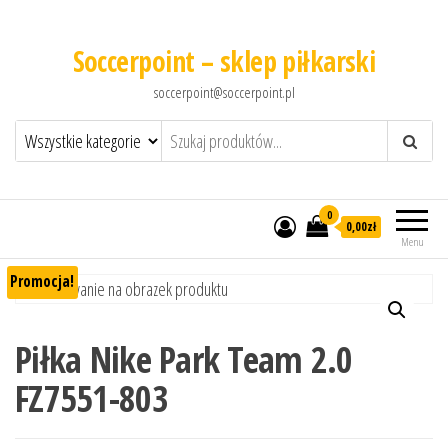
Soccerpoint – sklep piłkarski
soccerpoint@soccerpoint.pl
0
0,00
zł
Menu
Promocja!
Piłka Nike Park Team 2.0
FZ7551-803