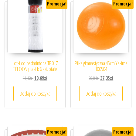
Promocja!
Promocja!
Lotki do badmintona TB017
Piłka gimnastyczna 45cm Yakima
TELOON plastik 6 szt. białe
100504
Pierwotna cena wynosiła: 11,12zł.
Aktualna cena wynosi: 10,69zł.
Pierwotna cena wynosiła
Aktualna cena 
11,12
zł
10,69
zł
38,84
zł
37,35
zł
Dodaj do koszyka
Dodaj do koszyka
Promocja!
Promocja!