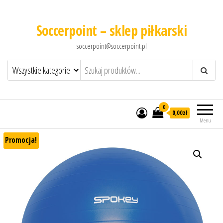
Soccerpoint – sklep piłkarski
soccerpoint@soccerpoint.pl
0
0,00
zł
Menu
Promocja!