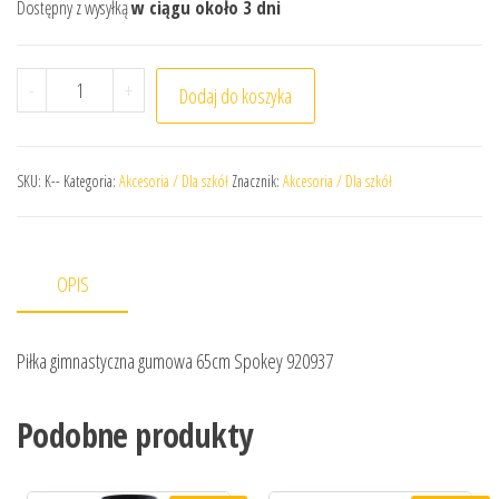
Dostępny z wysyłką
w ciągu około 3 dni
ilość Piłka gimnastyczna gumowa 65cm Spokey 920937
-
+
Dodaj do koszyka
SKU:
K--
Kategoria:
Akcesoria / Dla szkół
Znacznik:
Akcesoria / Dla szkół
OPIS
Piłka gimnastyczna gumowa 65cm Spokey 920937
Podobne produkty