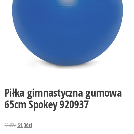
Piłka gimnastyczna gumowa
65cm Spokey 920937
Pierwotna cena wynosiła: 63,82zł.
Aktualna cena wynosi: 61,36zł.
63,82
zł
61,36
zł