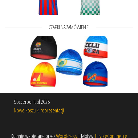
CZAPKI NA ZAMÓWIENIE:
Soccerpoint.pl 2026
Nowe koszulki reprezentacji
Dumnie wspierane przez
WordPress
|
Motyw:
Envo eCommerce