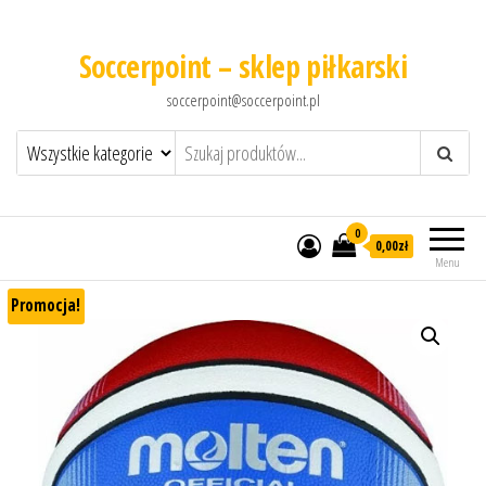
Soccerpoint – sklep piłkarski
soccerpoint@soccerpoint.pl
0
0,00
zł
Menu
Promocja!