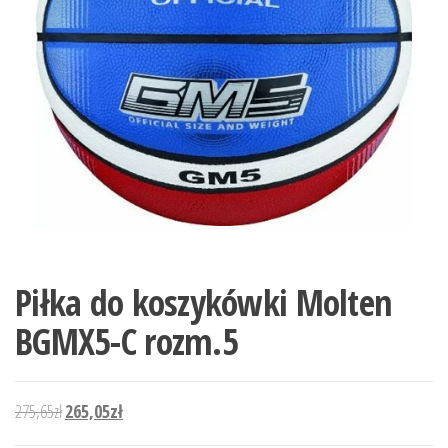
Piłka do koszykówki Molten
BGMX5-C rozm.5
Pierwotna cena wynosiła: 275,65zł.
Aktualna cena wynosi: 265,05zł.
275,65
zł
265,05
zł