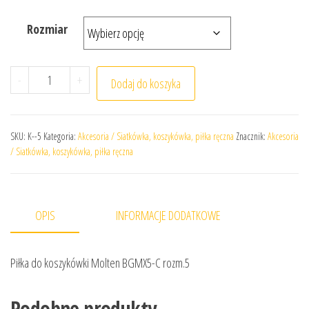
Rozmiar
ilość Piłka do koszykówki Molten BGMX5-C rozm.5
-
+
Dodaj do koszyka
SKU:
K--5
Kategoria:
Akcesoria / Siatkówka, koszykówka, piłka ręczna
Znacznik:
Akcesoria
/ Siatkówka, koszykówka, piłka ręczna
OPIS
INFORMACJE DODATKOWE
Piłka do koszykówki Molten BGMX5-C rozm.5
Podobne produkty