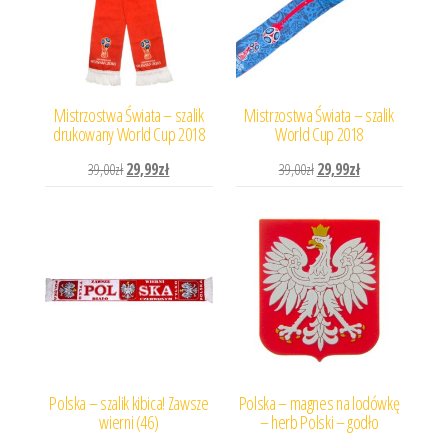
Mistrzostwa Świata – szalik
Mistrzostwa Świata – szalik
drukowany World Cup 2018
World Cup 2018
Pierwotna cena wynosiła: 39,00zł.
Aktualna cena wynosi: 29,99zł.
Pierwotna cena wynosiła: 
Aktualna cena wyn
39,00
zł
29,99
zł
39,00
zł
29,99
zł
Polska – szalik kibica! Zawsze
Polska – magnes na lodówkę
wierni (46)
– herb Polski – godło