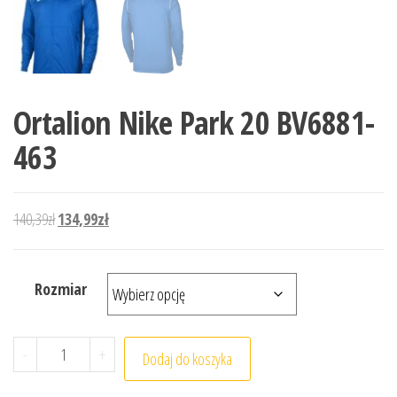
Ortalion Nike Park 20 BV6881-
463
Pierwotna cena wynosiła: 140,39zł.
Aktualna cena wynosi: 134,99zł.
140,39
zł
134,99
zł
Rozmiar
ilość Ortalion Nike Park 20 BV6881-463
-
+
Dodaj do koszyka