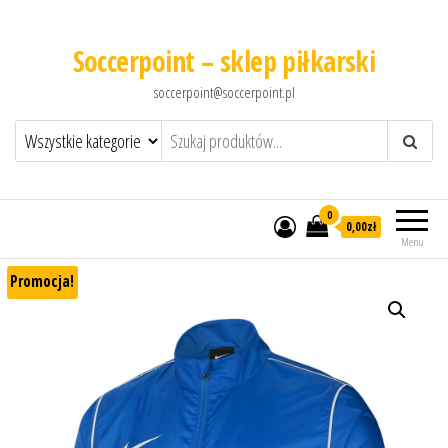
Soccerpoint – sklep piłkarski
soccerpoint@soccerpoint.pl
0
0,00
zł
Menu
Promocja!