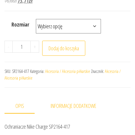
Pierwotna cena wynosiła: 76,66zł.
Aktualna cena wynosi: 73,71zł.
76,66
zł
73,71
zł
Rozmiar
ilość Ochraniacze Nike Charge SP2164-417
-
+
Dodaj do koszyka
SKU:
SP2164-417
Kategoria:
Akcesoria / Akcesoria piłkarskie
Znacznik:
Akcesoria /
Akcesoria piłkarskie
OPIS
INFORMACJE DODATKOWE
Ochraniacze Nike Charge SP2164-417