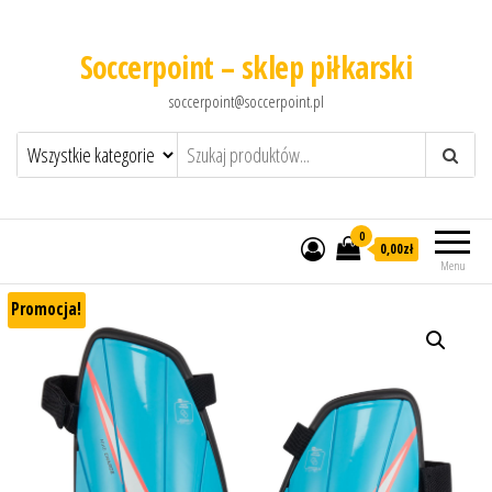
Soccerpoint – sklep piłkarski
soccerpoint@soccerpoint.pl
0
0,00
zł
Menu
Promocja!