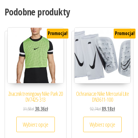
Podobne produkty
Promocja!
Promocja!
Znacznik treningowy Nike Park 20
Ochraniacze Nike Mercurial Lite
DV7425-313
DN3611-100
Pierwotna cena wynosiła: 31,58zł.
Aktualna cena wynosi: 30,36zł.
Pierwotna cena wynosiła
Aktualna cena 
31,58
zł
30,36
zł
92,74
zł
89,18
zł
Ten produkt ma wiele wariantów. Opcje można
Ten prod
Wybierz opcje
Wybierz opcje