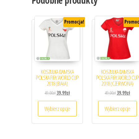
Podobne produkty
Promocja!
Promoc
KOSZULKA DAMSKA
KOSZULKA DAMSKA
POLSKA FIFA WORLD CUP
POLSKA FIFA WORLD CUP
2018 (BIAŁA)
2018 (CZERWONA)
Pierwotna cena wynosiła: 49,00zł.
Aktualna cena wynosi: 39,99zł.
Pierwotna cena
Aktua
49,00
zł
39,99
zł
49,00
zł
39,99
zł
Ten produkt ma wiele wariantów. 
T
Wybierz opcje
Wybierz opcje