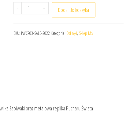
ilość Mistrzostwa Świata - brelok World Cup 2018 Z
-
+
Dodaj do koszyka
SKU:
PWCR03-SALE-2022
Kategorie:
Od ręki
,
Sklep MŚ
wilka Zabiwaki oraz metalowa replika Pucharu Świata