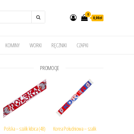
0
0,00
zł
KOMINY
WORKI
RĘCZNIKI
CZAPKI
PROMOCJE
Polska – szalik kibica (48)
Korea Południowa – szalik