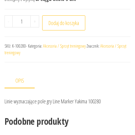
ilość Linie wyznaczające pole gry Line Marker Yakima 10
-
+
Dodaj do koszyka
SKU:
K-100280-
Kategoria:
Akcesoria / Sprzęt treningowy
Znacznik:
Akcesoria / Sprzęt
treningowy
OPIS
Linie wyznaczające pole gry Line Marker Yakima 100280
Podobne produkty