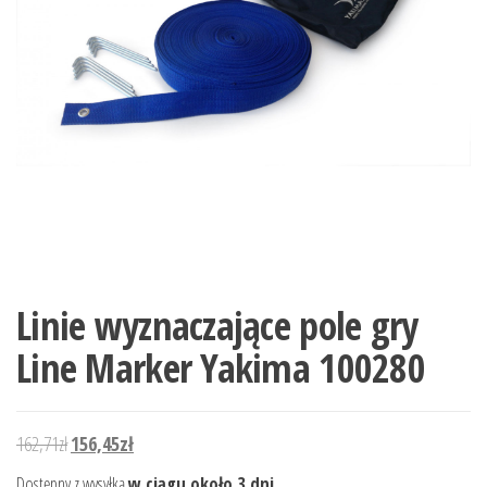
Linie wyznaczające pole gry
Line Marker Yakima 100280
Pierwotna cena wynosiła: 162,71zł.
Aktualna cena wynosi: 156,45zł.
162,71
zł
156,45
zł
Dostępny z wysyłką
w ciągu około 3 dni