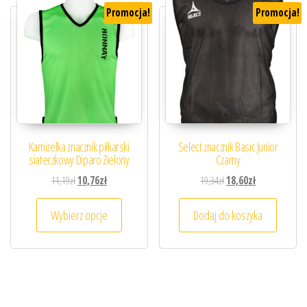
Promocja!
Promocja!
Kamizelka znacznik piłkarski
Select znacznik Basic Junior
siateczkowy Diparo Zielony
Czarny
Pierwotna cena wynosiła: 11,19zł.
Aktualna cena wynosi: 10,76zł.
Pierwotna cena wynosiła
Aktualna cena 
11,19
zł
10,76
zł
19,34
zł
18,60
zł
Ten produkt ma wiele wariantów. Opcje można
Wybierz opcje
Dodaj do koszyka