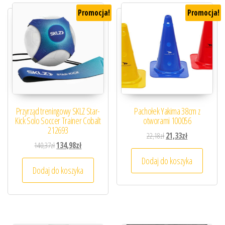
Promocja!
Promocja!
Przyrząd treningowy SKLZ Star-
Pachołek Yakima 38cm z
Kick Solo Soccer Trainer Cobalt
otworami 100056
212693
Pierwotna cena wynosiła
Aktualna cena 
22,18
zł
21,33
zł
Pierwotna cena wynosiła: 140,37zł.
Aktualna cena wynosi: 134,98zł.
140,37
zł
134,98
zł
Dodaj do koszyka
Dodaj do koszyka