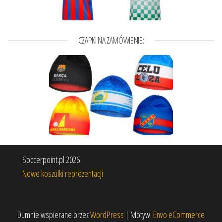
CZAPKI NA ZAMÓWIENIE:
Soccerpoint.pl 2026
Nowe koszulki reprezentacji
Dumnie wspierane przez
WordPress
|
Motyw:
Envo eCommerce