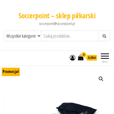
Soccerpoint – sklep piłkarski
soccerpoint@soccerpoint.pl
0
0,00
zł
Menu
Promocja!