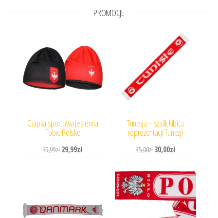
PROMOCJE
Czapka sportowa jesienna
Tunezja – szalik kibica
Tobie Polsko
reprezentacji Tunezji
Pierwotna cena wynosiła: 39,99zł.
Aktualna cena wynosi: 29,99zł.
Pierwotna cena wynosiła: 
Aktualna cena wyn
39,99
zł
29,99
zł
35,00
zł
30,00
zł