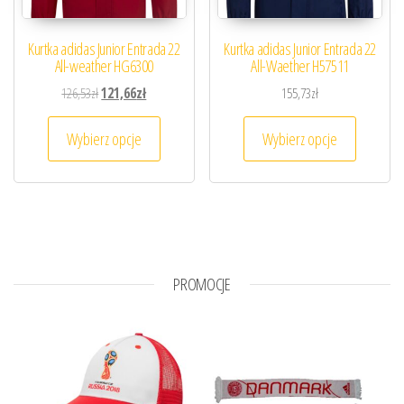
Kurtka adidas Junior Entrada 22
Kurtka adidas Junior Entrada 22
All-weather HG6300
All-Waether H57511
Pierwotna cena wynosiła: 126,53zł.
Aktualna cena wynosi: 121,66zł.
126,53
zł
121,66
zł
155,73
zł
Ten produkt ma wiele wariantów. Opcje można
Ten prod
Wybierz opcje
Wybierz opcje
PROMOCJE