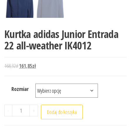
Kurtka adidas Junior Entrada
22 all-weather IK4012
Pierwotna cena wynosiła: 168,32zł.
Aktualna cena wynosi: 161,85zł.
168,32
zł
161,85
zł
Rozmiar
ilość Kurtka adidas Junior Entrada 22 all-weather IK4012
-
+
Dodaj do koszyka