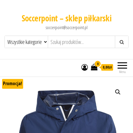
Soccerpoint – sklep piłkarski
soccerpoint@soccerpoint.pl
0
0,00
zł
Menu
Promocja!