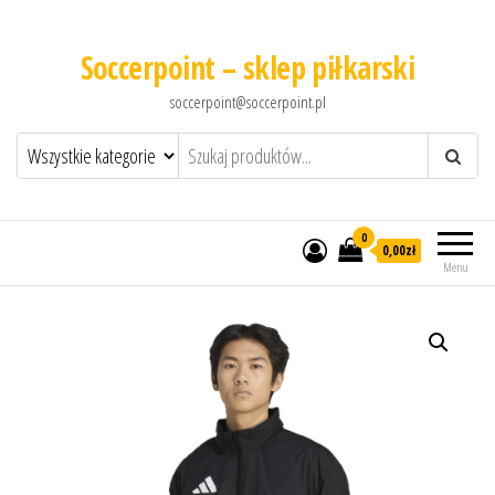
Soccerpoint – sklep piłkarski
soccerpoint@soccerpoint.pl
0
0,00
zł
Menu