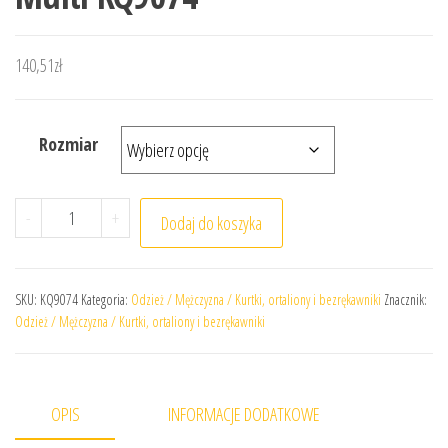
140,51
zł
Rozmiar
ilość Kurtka adidas Entrada 26 Multi KQ9074
-
+
Dodaj do koszyka
SKU:
KQ9074
Kategoria:
Odzież / Mężczyzna / Kurtki, ortaliony i bezrękawniki
Znacznik:
Odzież / Mężczyzna / Kurtki, ortaliony i bezrękawniki
OPIS
INFORMACJE DODATKOWE