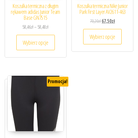
Koszulka termiczna z długim
Koszulka termiczna Nike Junior
rękawem adidas Junior Team
Park First Layer AV2611-463
Base GN7515
Pierwotna cena wynosiła
Aktualna cena 
70,20
zł
67,50
zł
Zakres cen: od 58,46zł do 58,48zł
58,46
zł
–
58,48
zł
Ten prod
Wybierz opcje
Ten produkt ma wiele wariantów. Opcje można
Wybierz opcje
Promocja!