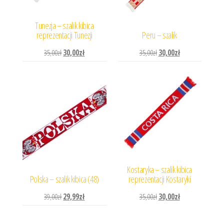
Tunezja – szalik kibica
reprezentacji Tunezji
Peru – szalik
Pierwotna cena wynosiła: 35,00zł.
Aktualna cena wynosi: 30,00zł.
Pierwotna cena wynosiła: 
Aktualna cena wyn
35,00
zł
30,00
zł
35,00
zł
30,00
zł
Kostaryka – szalik kibica
Polska – szalik kibica (48)
reprezentacji Kostaryki
Pierwotna cena wynosiła: 39,00zł.
Aktualna cena wynosi: 29,99zł.
Pierwotna cena wynosiła: 
Aktualna cena wyn
39,00
zł
29,99
zł
35,00
zł
30,00
zł