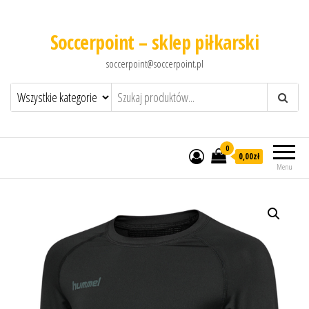
Soccerpoint – sklep piłkarski
soccerpoint@soccerpoint.pl
0
0,00
zł
Menu