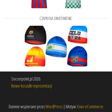
CZAPKI NA ZAMÓWIENIE:
Soccerpoint.pl 2026
Nowe koszulki reprezentacji
Dumnie wspierane przez
WordPress
|
Motyw:
Envo eCommerce