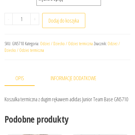
ilość Koszulka termiczna z dugim rękawem adidas Juni
-
+
Dodaj do koszyka
SKU:
GN5710
Kategoria:
Odzież / Dziecko / Odzież termiczna
Znacznik:
Odzież /
Dziecko / Odzież termiczna
OPIS
INFORMACJE DODATKOWE
Koszulka termiczna z dugim rękawem adidas Junior Team Base GN5710
Podobne produkty