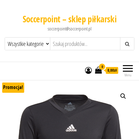
Soccerpoint – sklep piłkarski
soccerpoint@soccerpoint.pl
0
0,00
zł
Menu
Promocja!