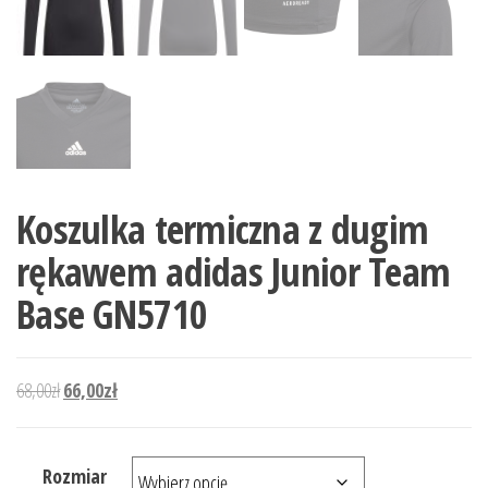
Koszulka termiczna z dugim
rękawem adidas Junior Team
Base GN5710
Pierwotna cena wynosiła: 68,00zł.
Aktualna cena wynosi: 66,00zł.
68,00
zł
66,00
zł
Rozmiar