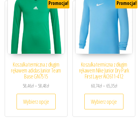
Promocja!
Promocja!
Koszulka termiczna z długim
Koszulka termiczna z długim
rękawem adidas Junior Team
rękawem Nike Junior Dry Park
Base GN7515
First Layer AV2611-412
Zakres cen: od 58,46zł do 58,48zł
Zakres cen: od
58,46
zł
–
58,48
zł
60,74
zł
–
65,35
zł
Ten produkt ma wiele wariantów. Opcje można
Ten prod
Wybierz opcje
Wybierz opcje