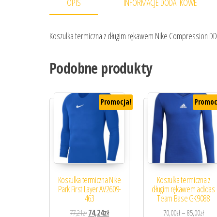
OPIS
INFORMACJE DODATKOWE
Koszulka termiczna z długim rękawem Nike Compression D
Podobne produkty
Promocja!
Promoc
Koszulka termiczna Nike
Koszulka termiczna z
Park First Layer AV2609-
długim rękawem adidas
463
Team Base GK9088
Pierwotna cena wynosiła: 77,21zł.
Aktualna cena wynosi: 74,24zł.
Zakre
77,21
zł
74,24
zł
70,00
zł
–
85,00
zł