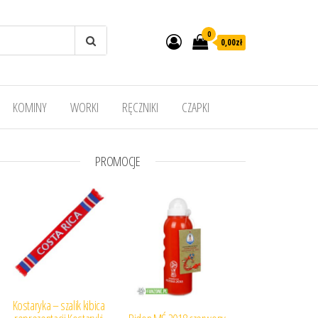
0
0,00
zł
KOMINY
WORKI
RĘCZNIKI
CZAPKI
PROMOCJE
Kostaryka – szalik kibica