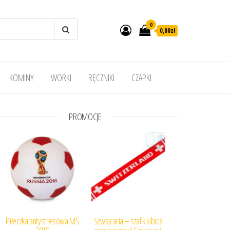
0
0,00
zł
KOMINY
WORKI
RĘCZNIKI
CZAPKI
PROMOCJE
Piłeczka antystresowa MŚ
Szwajcaria – szalik kibica