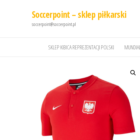
Soccerpoint – sklep piłkarski
soccerpoint@soccerpoint.pl
SKLEP KIBICA REPREZENTACJI POLSKI
MUNDIAL