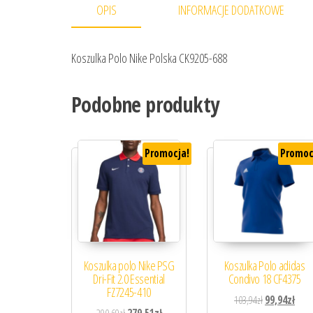
OPIS
INFORMACJE DODATKOWE
Koszulka Polo Nike Polska CK9205-688
Podobne produkty
Promocja!
Promoc
Koszulka polo Nike PSG
Koszulka Polo adidas
Dri-Fit 2.0 Essential
Condivo 18 CF4375
FZ7245-410
Pierwotna cen
Aktua
103,94
zł
99,94
zł
Pierwotna cena wynosiła: 290,69zł.
Aktualna cena wynosi: 279,51zł.