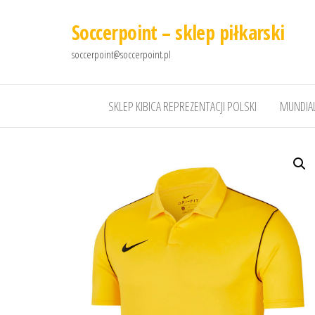
Soccerpoint – sklep piłkarski
soccerpoint@soccerpoint.pl
SKLEP KIBICA REPREZENTACJI POLSKI
MUNDIAL