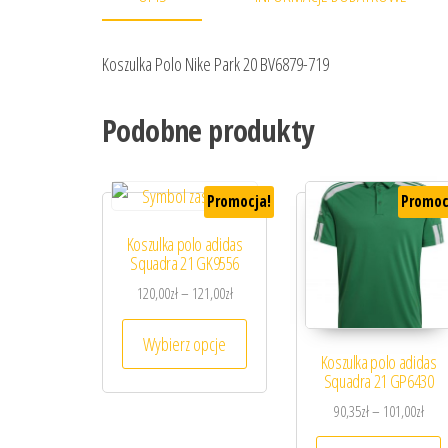
Koszulka Polo Nike Park 20 BV6879-719
Podobne produkty
Promocja!
Promoc
Koszulka polo adidas
Squadra 21 GK9556
Zakres cen: od 120,00zł do 121,00zł
120,00
zł
–
121,00
zł
Ten produkt ma wiele wariantów. 
Wybierz opcje
Koszulka polo adidas
Squadra 21 GP6430
Zakr
90,35
zł
–
101,00
zł
T