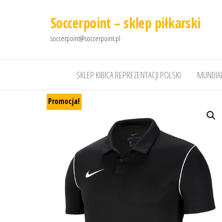
Soccerpoint – sklep piłkarski
soccerpoint@soccerpoint.pl
SKLEP KIBICA REPREZENTACJI POLSKI
MUNDIAL
Promocja!