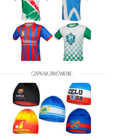
CZAPKI NA ZAMÓWIENIE:
0,35zł do 101,00zł
t ma wiele wariantów. Opcje można wybrać na stronie produktu