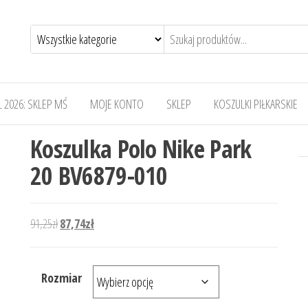
 2026: SKLEP MŚ
MOJE KONTO
SKLEP
KOSZULKI PIŁKARSKIE
Koszulka Polo Nike Park
20 BV6879-010
Pierwotna cena wynosiła: 91,25zł.
Aktualna cena wynosi: 87,74zł.
91,25
zł
87,74
zł
Rozmiar