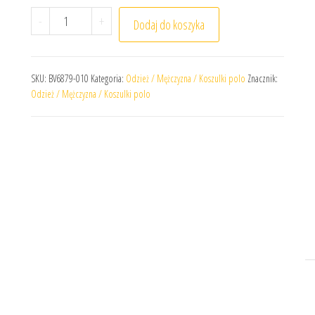
ilość Koszulka Polo Nike Park 20 BV6879-010
-
+
Dodaj do koszyka
SKU:
BV6879-010
Kategoria:
Odzież / Mężczyzna / Koszulki polo
Znacznik:
Odzież / Mężczyzna / Koszulki polo