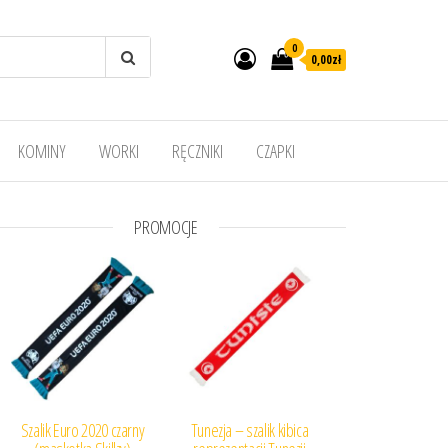
0
0,00
zł
KOMINY
WORKI
RĘCZNIKI
CZAPKI
PROMOCJE
Szalik Euro 2020 czarny
Tunezja – szalik kibica