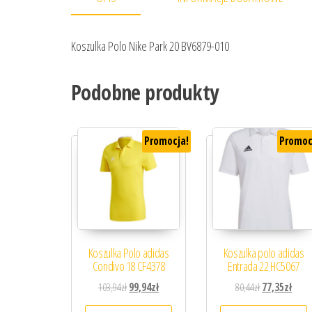
Koszulka Polo Nike Park 20 BV6879-010
Podobne produkty
Promocja!
Promoc
Koszulka Polo adidas
Koszulka polo adidas
Condivo 18 CF4378
Entrada 22 HC5067
Pierwotna cena wynosiła: 103,94zł.
Aktualna cena wynosi: 99,94zł.
Pierwotna cena
Aktua
103,94
zł
99,94
zł
80,44
zł
77,35
zł
Ten produkt ma wiele wariantów. 
T