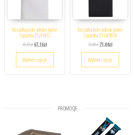
Koszulka polo adidas Junior
Koszulka polo adidas Junior
Squadra 25 JY3412
Squadra 21 GK9558
Pierwotna cena wynosiła: 69,85zł.
Aktualna cena wynosi: 67,16zł.
Pierwotna cena wynosiła
Aktualna cena 
69,85
zł
67,16
zł
73,88
zł
71,04
zł
Ten produkt ma wiele wariantów. Opcje można
Ten prod
Wybierz opcje
Wybierz opcje
PROMOCJE