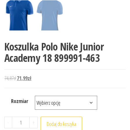
Koszulka Polo Nike Junior
Academy 18 899991-463
Pierwotna cena wynosiła: 74,87zł.
Aktualna cena wynosi: 71,99zł.
74,87
zł
71,99
zł
Rozmiar
ilość Koszulka Polo Nike Junior Academy 18 899991-463
-
+
Dodaj do koszyka