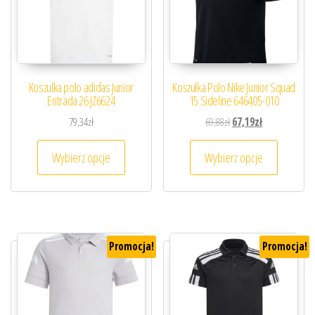
Koszulka polo adidas Junior
Koszulka Polo Nike Junior Squad
Entrada 26 JZ6624
15 Sideline 646405-010
Pierwotna cena wynosiła
Aktualna cena 
79,34
zł
69,88
zł
67,19
zł
Ten produkt ma wiele wariantów. Opcje można
Ten prod
Wybierz opcje
Wybierz opcje
Promocja!
Promocja!