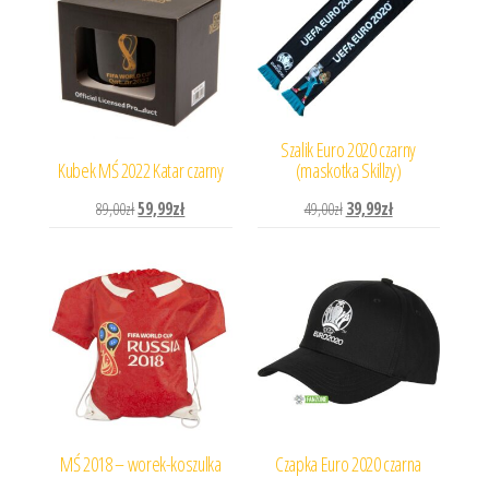
Szalik Euro 2020 czarny
Kubek MŚ 2022 Katar czarny
(maskotka Skillzy)
Pierwotna cena wynosiła: 89,00zł.
Aktualna cena wynosi: 59,99zł.
Pierwotna cena wynosiła: 
Aktualna cena wyn
89,00
zł
59,99
zł
49,00
zł
39,99
zł
MŚ 2018 – worek-koszulka
Czapka Euro 2020 czarna