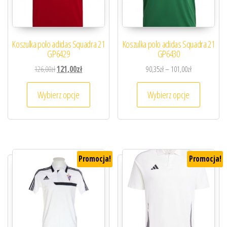
Koszulka polo adidas Squadra 21
Koszulka polo adidas Squadra 21
GP6429
GP6430
Pierwotna cena wynosiła: 126,00zł.
Aktualna cena wynosi: 121,00zł.
Zakres cen: od
126,00
zł
121,00
zł
90,35
zł
–
101,00
zł
Ten produkt ma wiele wariantów. Opcje można
Ten prod
Wybierz opcje
Wybierz opcje
Promocja!
Promocja!