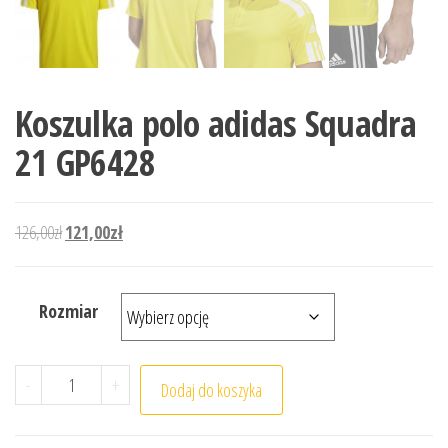
Koszulka polo adidas Squadra
21 GP6428
Pierwotna cena wynosiła: 126,00zł.
Aktualna cena wynosi: 121,00zł.
126,00
zł
121,00
zł
Rozmiar
ilość Koszulka polo adidas Squadra 21 GP6428
-
+
Dodaj do koszyka