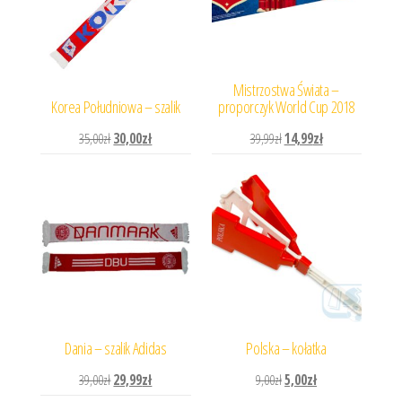
Mistrzostwa Świata –
Korea Południowa – szalik
proporczyk World Cup 2018
Pierwotna cena wynosiła: 35,00zł.
Aktualna cena wynosi: 30,00zł.
Pierwotna cena wynosiła: 
Aktualna cena wyn
35,00
zł
30,00
zł
39,99
zł
14,99
zł
Dania – szalik Adidas
Polska – kołatka
Pierwotna cena wynosiła: 39,00zł.
Aktualna cena wynosi: 29,99zł.
Pierwotna cena wynosiła: 
Aktualna cena wynos
39,00
zł
29,99
zł
9,00
zł
5,00
zł