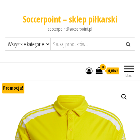
Soccerpoint – sklep piłkarski
soccerpoint@soccerpoint.pl
0
0,00
zł
Menu
Promocja!