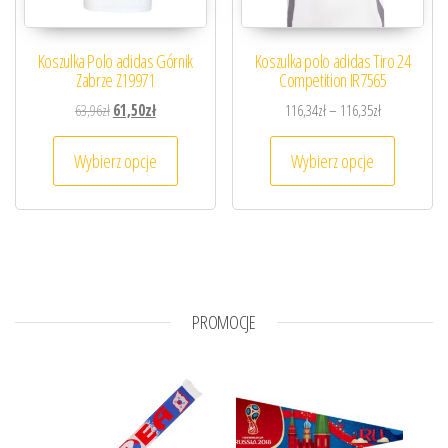
Koszulka Polo adidas Górnik
Koszulka polo adidas Tiro 24
Zabrze Z19971
Competition IR7565
Pierwotna cena wynosiła: 63,96zł.
Aktualna cena wynosi: 61,50zł.
Zakres cen: o
63,96
zł
61,50
zł
116,34
zł
–
116,35
zł
Ten produkt ma wiele wariantów. Opcje można
Ten prod
Wybierz opcje
Wybierz opcje
PROMOCJE