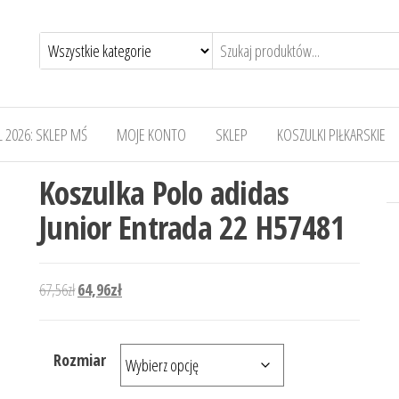
 2026: SKLEP MŚ
MOJE KONTO
SKLEP
KOSZULKI PIŁKARSKIE
Koszulka Polo adidas
Junior Entrada 22 H57481
Pierwotna cena wynosiła: 67,56zł.
Aktualna cena wynosi: 64,96zł.
67,56
zł
64,96
zł
Rozmiar