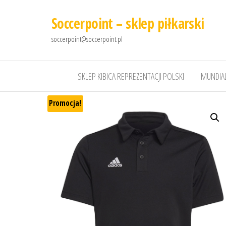
Soccerpoint – sklep piłkarski
soccerpoint@soccerpoint.pl
SKLEP KIBICA REPREZENTACJI POLSKI
MUNDIAL
Promocja!