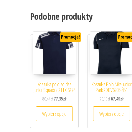
Podobne produkty
Promocja!
Promoc
Koszulka polo adidas
Koszulka Polo Nike Junior
Junior Squadra 21 HC6274
Park 20 BV6903-451
Pierwotna cena wynosiła: 80,44zł.
Aktualna cena wynosi: 77,35zł.
Pierwotna cena
Aktua
80,44
zł
77,35
zł
70,19
zł
67,49
zł
Ten produkt ma wiele wariantów. 
T
Wybierz opcje
Wybierz opcje