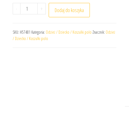
ilość Koszulka Polo adidas Junior Entrada 22 H57481
-
+
Dodaj do koszyka
SKU:
H57481
Kategoria:
Odzież / Dziecko / Koszulki polo
Znacznik:
Odzież
/ Dziecko / Koszulki polo