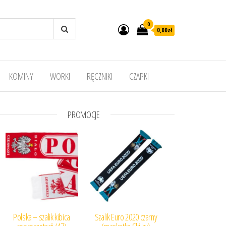
0
0,00
zł
KOMINY
WORKI
RĘCZNIKI
CZAPKI
PROMOCJE
Polska – szalik kibica
Szalik Euro 2020 czarny