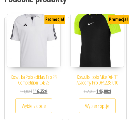
Promocja!
Promocja!
Koszulka Polo adidas Tiro 23
Koszulka polo Nike Dri-FIT
Competition IC4575
Academy Pro DH9228-010
Pierwotna cena wynosiła: 121,00zł.
Aktualna cena wynosi: 116,35zł.
Pierwotna cena wynosiła
Aktualna cena
121,00
zł
116,35
zł
152,00
zł
146,00
zł
Ten produkt ma wiele wariantów. Opcje można
Ten prod
Wybierz opcje
Wybierz opcje