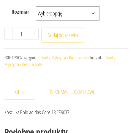
Rozmiar
ilość Koszulka Polo adidas Core 18 CE9037
-
+
Dodaj do koszyka
SKU:
CE9037
Kategoria:
Odzież / Mężczyzna / Koszulki polo
Znacznik:
Odzież /
Mężczyzna / Koszulki polo
OPIS
INFORMACJE DODATKOWE
Koszulka Polo adidas Core 18 CE9037
Podobne produkty