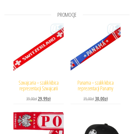
PROMOCJE
Szwajcaria – szalik kibica
Panama – szalik kibica
reprezentacji Szwajcarii
reprezentacji Panamy
Pierwotna cena wynosiła: 39,00zł.
Aktualna cena wynosi: 29,99zł.
Pierwotna cena wynosiła: 
Aktualna cena wyn
39,00
zł
29,99
zł
35,00
zł
30,00
zł