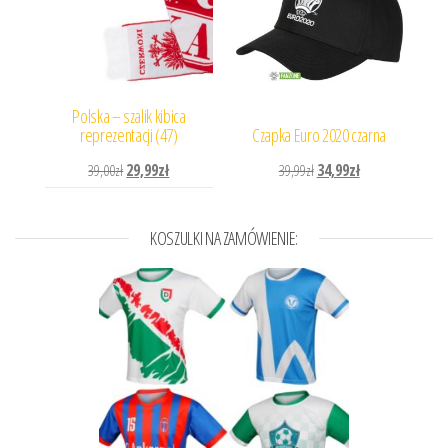
Polska – szalik kibica
reprezentacji (47)
Czapka Euro 2020 czarna
Pierwotna cena wynosiła: 39,00zł.
Aktualna cena wynosi: 29,99zł.
Pierwotna cena wynosiła: 
Aktualna cena wyn
39,00
zł
29,99
zł
39,99
zł
34,99
zł
KOSZULKI NA ZAMÓWIENIE: