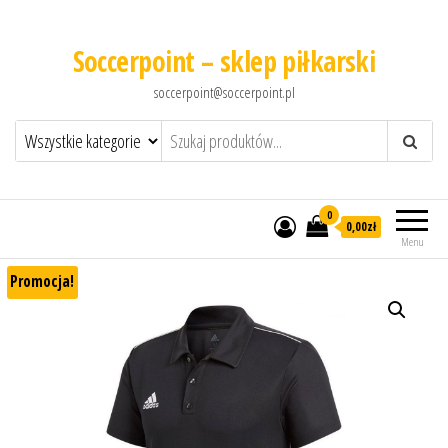
Soccerpoint – sklep piłkarski
soccerpoint@soccerpoint.pl
0
0,00
zł
Menu
Promocja!