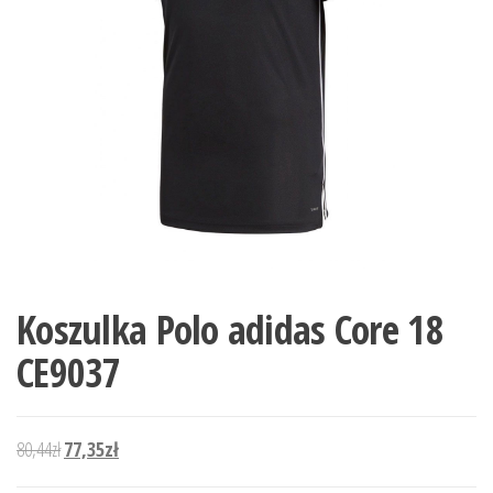
Koszulka Polo adidas Core 18
CE9037
Pierwotna cena wynosiła: 80,44zł.
Aktualna cena wynosi: 77,35zł.
80,44
zł
77,35
zł