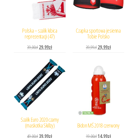
Polska – szalik kibica
Czapka sportowa jesienna
reprezentacji (47)
Tobie Polsko
Pierwotna cena wynosiła: 39,00zł.
Aktualna cena wynosi: 29,99zł.
Pierwotna cena wynosiła: 
Aktualna cena wyn
39,00
zł
29,99
zł
39,99
zł
29,99
zł
Szalik Euro 2020 czarny
(maskotka Skillzy)
Bidon MŚ 2018 czerwony
Pierwotna cena wynosiła: 49,00zł.
Aktualna cena wynosi: 39,99zł.
Pierwotna cena wynosiła: 
Aktualna cena wyn
49,00
zł
39,99
zł
19,00
zł
14,99
zł