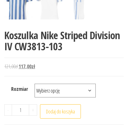
Koszulka Nike Striped Division
IV CW3813-103
Pierwotna cena wynosiła: 121,00zł.
Aktualna cena wynosi: 117,00zł.
121,00
zł
117,00
zł
Rozmiar
ilość Koszulka Nike Striped Division IV CW3813-103
-
+
Dodaj do koszyka