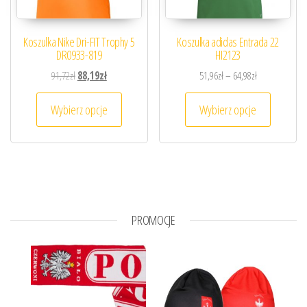
Koszulka Nike Dri-FIT Trophy 5
Koszulka adidas Entrada 22
DR0933-819
HI2123
Pierwotna cena wynosiła: 91,72zł.
Aktualna cena wynosi: 88,19zł.
Zakres cen: od
91,72
zł
88,19
zł
51,96
zł
–
64,98
zł
Ten produkt ma wiele wariantów. Opcje można
Ten prod
Wybierz opcje
Wybierz opcje
PROMOCJE