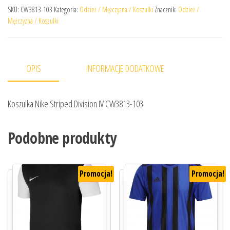
SKU:
CW3813-103
Kategoria:
Odzież / Mężczyzna / Koszulki
Znacznik:
Odzież /
Mężczyzna / Koszulki
OPIS
INFORMACJE DODATKOWE
Koszulka Nike Striped Division IV CW3813-103
Podobne produkty
Promocja!
Promocja!