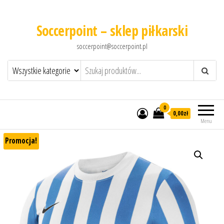
Soccerpoint – sklep piłkarski
soccerpoint@soccerpoint.pl
0
0,00
zł
Menu
Promocja!