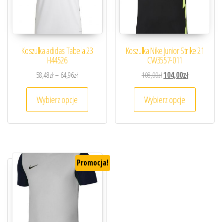
Koszulka adidas Tabela 23
Koszulka Nike Junior Strike 21
H44526
CW3557-011
Zakres cen: od 58,48zł do 64,96zł
Pierwotna cena wynosiła
Aktualna cena
58,48
zł
–
64,96
zł
108,00
zł
104,00
zł
Ten produkt ma wiele wariantów. Opcje można
Ten prod
Wybierz opcje
Wybierz opcje
Promocja!