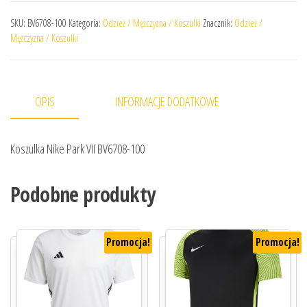
SKU:
BV6708-100
Kategoria:
Odzież / Mężczyzna / Koszulki
Znacznik:
Odzież /
Mężczyzna / Koszulki
OPIS
INFORMACJE DODATKOWE
Koszulka Nike Park VII BV6708-100
Podobne produkty
Promocja!
Promocja!