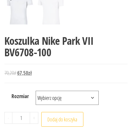
Koszulka Nike Park VII
BV6708-100
Pierwotna cena wynosiła: 70,20zł.
Aktualna cena wynosi: 67,50zł.
70,20
zł
67,50
zł
Rozmiar
ilość Koszulka Nike Park VII BV6708-100
-
+
Dodaj do koszyka