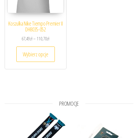
Koszulka Nike Tiempo Premier II
DH8035-052
Zakres cen: od 67,49zł do 110,70zł
67,49
zł
–
110,70
zł
Ten produkt ma wiele wariantów. Opcje można
Wybierz opcje
PROMOCJE