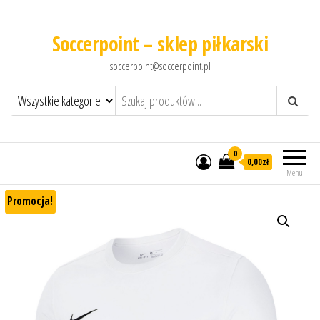
Soccerpoint – sklep piłkarski
soccerpoint@soccerpoint.pl
0
0,00
zł
Menu
Promocja!