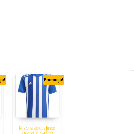
ja!
Promocja!
e
Koszulka adidas Junior
Striped 21 GH7323