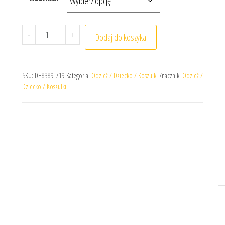
ilość Koszulka Nike Junior Tiempo Premier II DH8389
-
+
Dodaj do koszyka
SKU:
DH8389-719
Kategoria:
Odzież / Dziecko / Koszulki
Znacznik:
Odzież /
Dziecko / Koszulki