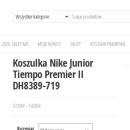
 2026: SKLEP MŚ
MOJE KONTO
SKLEP
KOSZULKI PIŁKARSKIE
Koszulka Nike Junior
Tiempo Premier II
DH8389-719
Zakres cen: od 53,99zł do 54,00zł
53,99
zł
–
54,00
zł
Rozmiar