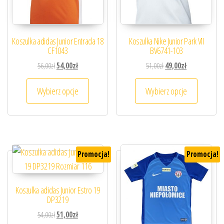
Koszulka adidas Junior Entrada 18
Koszulka Nike Junior Park VII
CF1043
BV6741-103
Pierwotna cena wynosiła: 56,00zł.
Aktualna cena wynosi: 54,00zł.
Pierwotna cena wynosiła
Aktualna cena 
56,00
zł
54,00
zł
51,00
zł
49,00
zł
Ten produkt ma wiele wariantów. Opcje można
Ten prod
Wybierz opcje
Wybierz opcje
Promocja!
Promocja!
Koszulka adidas Junior Estro 19
DP3219
Pierwotna cena wynosiła: 54,00zł.
Aktualna cena wynosi: 51,00zł.
54,00
zł
51,00
zł