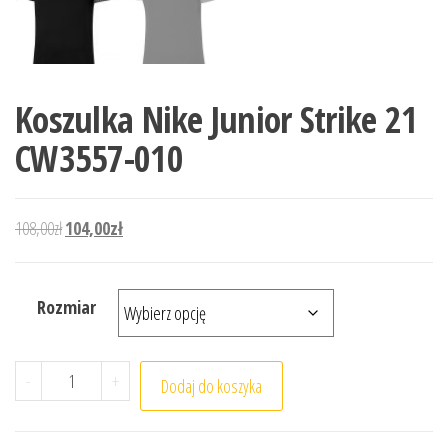
Koszulka Nike Junior Strike 21
CW3557-010
Pierwotna cena wynosiła: 108,00zł.
Aktualna cena wynosi: 104,00zł.
108,00
zł
104,00
zł
Rozmiar
ilość Koszulka Nike Junior Strike 21 CW3557-010
-
+
Dodaj do koszyka