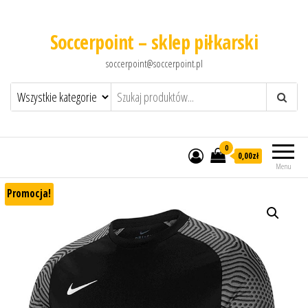
Soccerpoint – sklep piłkarski
soccerpoint@soccerpoint.pl
0
0,00
zł
Menu
Promocja!