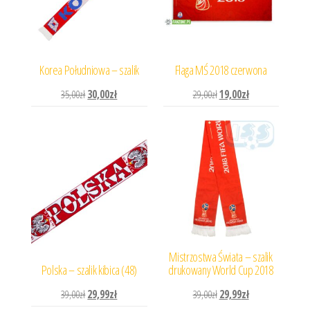
Korea Południowa – szalik
Flaga MŚ 2018 czerwona
Pierwotna cena wynosiła: 35,00zł.
Aktualna cena wynosi: 30,00zł.
Pierwotna cena wynosiła: 
Aktualna cena wyn
35,00
zł
30,00
zł
29,00
zł
19,00
zł
Mistrzostwa Świata – szalik
Polska – szalik kibica (48)
drukowany World Cup 2018
Pierwotna cena wynosiła: 39,00zł.
Aktualna cena wynosi: 29,99zł.
Pierwotna cena wynosiła: 
Aktualna cena wyn
39,00
zł
29,99
zł
39,00
zł
29,99
zł