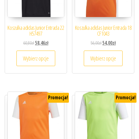
Koszulka adidas Junior Entrada 22
Koszulka adidas Junior Entrada 18
H57497
CF1043
Pierwotna cena wynosiła: 60,80zł.
Aktualna cena wynosi: 58,46zł.
Pierwotna cena wynosiła
Aktualna cena 
60,80
zł
58,46
zł
56,00
zł
54,00
zł
Ten produkt ma wiele wariantów. Opcje można
Ten prod
Wybierz opcje
Wybierz opcje
Promocja!
Promocja!