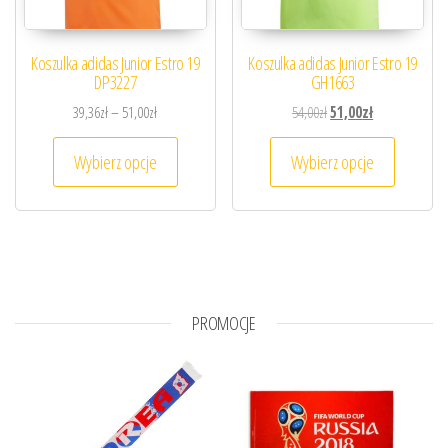
Koszulka adidas Junior Estro 19
Koszulka adidas Junior Estro 19
DP3227
GH1663
Zakres cen: od 39,36zł do 51,00zł
Pierwotna cena wynosiła
Aktualna cena 
39,36
zł
–
51,00
zł
54,00
zł
51,00
zł
Ten produkt ma wiele wariantów. Opcje można
Ten prod
Wybierz opcje
Wybierz opcje
PROMOCJE