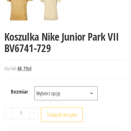
Koszulka Nike Junior Park VII
BV6741-729
Pierwotna cena wynosiła: 50,74zł.
Aktualna cena wynosi: 48,79zł.
50,74
zł
48,79
zł
Rozmiar
ilość Koszulka Nike Junior Park VII BV6741-729
-
+
Dodaj do koszyka