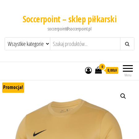
Soccerpoint – sklep piłkarski
soccerpoint@soccerpoint.pl
0
0,00
zł
Menu
Promocja!