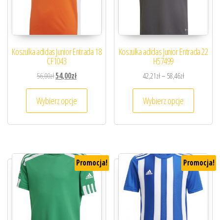
Koszulka adidas Junior Entrada 18
Koszulka adidas Junior Entrada 22
CF1043
H57499
Pierwotna cena wynosiła: 56,00zł.
Aktualna cena wynosi: 54,00zł.
Zakres cen: od
56,00
zł
54,00
zł
42,21
zł
–
58,46
zł
Ten produkt ma wiele wariantów. Opcje można
Ten prod
Wybierz opcje
Wybierz opcje
Promocja!
Promocja!