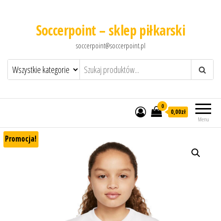
Soccerpoint – sklep piłkarski
soccerpoint@soccerpoint.pl
0
0,00
zł
Menu
Promocja!