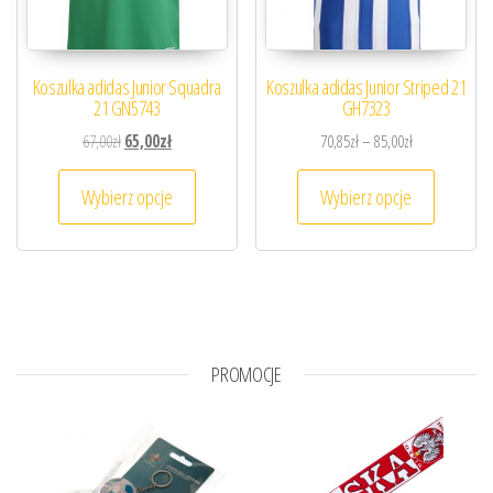
Koszulka adidas Junior Squadra
Koszulka adidas Junior Striped 21
21 GN5743
GH7323
Pierwotna cena wynosiła: 67,00zł.
Aktualna cena wynosi: 65,00zł.
Zakres cen: od
67,00
zł
65,00
zł
70,85
zł
–
85,00
zł
Ten produkt ma wiele wariantów. Opcje można
Ten prod
Wybierz opcje
Wybierz opcje
PROMOCJE