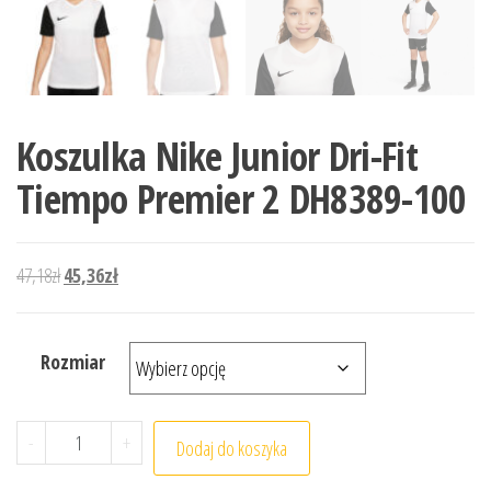
Koszulka Nike Junior Dri-Fit
Tiempo Premier 2 DH8389-100
Pierwotna cena wynosiła: 47,18zł.
Aktualna cena wynosi: 45,36zł.
47,18
zł
45,36
zł
Rozmiar
ilość Koszulka Nike Junior Dri-Fit Tiempo Premier 2 DH83
-
+
Dodaj do koszyka