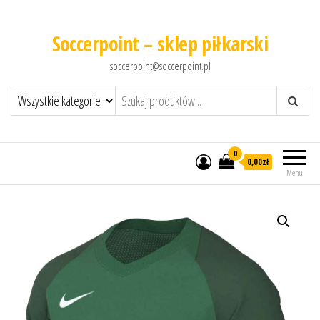
Soccerpoint – sklep piłkarski
soccerpoint@soccerpoint.pl
0
0,00
zł
Menu