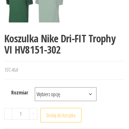
Koszulka Nike Dri-FIT Trophy
VI HV8151-302
107,46
zł
Rozmiar
ilość Koszulka Nike Dri-FIT Trophy VI HV8151-302
-
+
Dodaj do koszyka