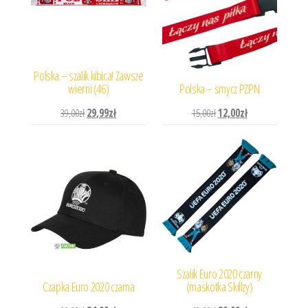
Polska – szalik kibica! Zawsze
wierni (46)
Polska – smycz PZPN
Pierwotna cena wynosiła: 39,00zł.
Aktualna cena wynosi: 29,99zł.
Pierwotna cena wynosiła: 
Aktualna cena wyn
39,00
zł
29,99
zł
15,00
zł
12,00
zł
Szalik Euro 2020 czarny
Czapka Euro 2020 czarna
(maskotka Skillzy)
Pierwotna cena wynosiła: 39,99zł.
Aktualna cena wynosi: 34,99zł.
Pierwotna cena wynosiła: 
Aktualna cena wyn