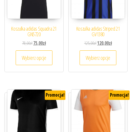
Koszulka adidas Squadra 21
Koszulka adidas Striped 21
GN5720
GV1380
Pierwotna cena wynosiła: 78,00zł.
Aktualna cena wynosi: 75,00zł.
Pierwotna cena wynosiła
Aktualna cena
78,00
zł
75,00
zł
125,00
zł
120,00
zł
Ten produkt ma wiele wariantów. Opcje można
Ten prod
Wybierz opcje
Wybierz opcje
Promocja!
Promocja!