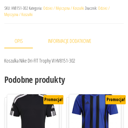
SKU:
HV8151-302
Kategoria:
Odzież / Mężczyzna / Koszulki
Znacznik:
Odzież /
Mężczyzna / Koszulki
OPIS
INFORMACJE DODATKOWE
Koszulka Nike Dri-FIT Trophy VI HV8151-302
Podobne produkty
Promocja!
Promocja!