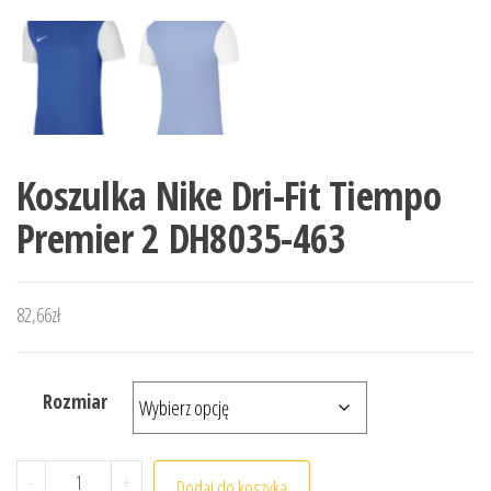
Koszulka Nike Dri-Fit Tiempo
Premier 2 DH8035-463
82,66
zł
Rozmiar
ilość Koszulka Nike Dri-Fit Tiempo Premier 2 DH8035-463
-
+
Dodaj do koszyka