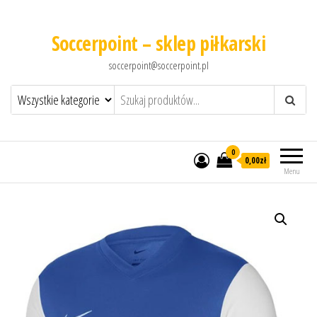
Soccerpoint – sklep piłkarski
soccerpoint@soccerpoint.pl
0
0,00
zł
Menu