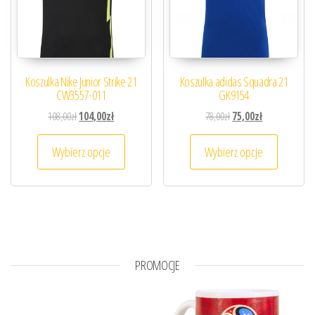
Koszulka Nike Junior Strike 21
Koszulka adidas Squadra 21
CW3557-011
GK9154
Pierwotna cena wynosiła: 108,00zł.
Aktualna cena wynosi: 104,00zł.
Pierwotna cena wynosiła
Aktualna cena 
108,00
zł
104,00
zł
78,00
zł
75,00
zł
Ten produkt ma wiele wariantów. Opcje można
Ten prod
Wybierz opcje
Wybierz opcje
PROMOCJE