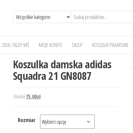
 2026: SKLEP MŚ
MOJE KONTO
SKLEP
KOSZULKI PIŁKARSKIE
Koszulka damska adidas
Squadra 21 GN8087
Pierwotna cena wynosiła: 78,00zł.
Aktualna cena wynosi: 75,00zł.
78,00
zł
75,00
zł
Rozmiar