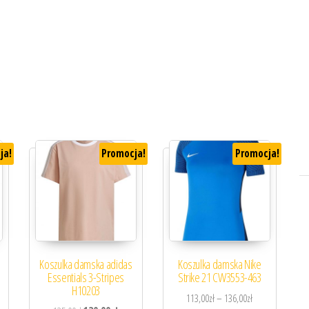
ja!
Promocja!
Promocja!
Koszulka damska adidas
Koszulka damska Nike
Essentials 3-Stripes
Strike 21 CW3553-463
H10203
 wynosiła: 78,00zł.
lna cena wynosi: 75,00zł.
Zakres cen: od 1
113,00
zł
–
136,00
zł