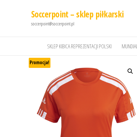
Soccerpoint – sklep piłkarski
soccerpoint@soccerpoint.pl
SKLEP KIBICA REPREZENTACJI POLSKI
MUNDIAL
Promocja!