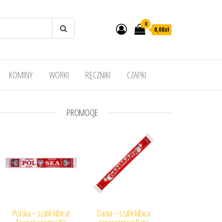
0
0,00
zł
KOMINY
WORKI
RĘCZNIKI
CZAPKI
PROMOCJE
Polska – szalik kibica!
Dania – szalik kibica