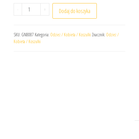
ilość Koszulka damska adidas Squadra 21 GN8087
-
+
Dodaj do koszyka
SKU:
GN8087
Kategoria:
Odzież / Kobieta / Koszulki
Znacznik:
Odzież /
Kobieta / Koszulki