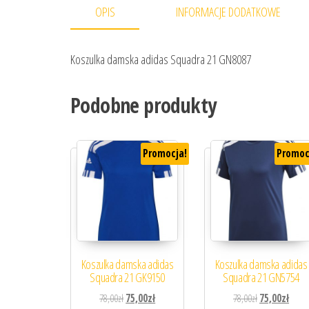
OPIS
INFORMACJE DODATKOWE
Koszulka damska adidas Squadra 21 GN8087
Podobne produkty
Promocja!
Promoc
Koszulka damska adidas
Koszulka damska adidas
Squadra 21 GK9150
Squadra 21 GN5754
Pierwotna cena wynosiła: 78,00zł.
Aktualna cena wynosi: 75,00zł.
Pierwotna cena
Aktua
78,00
zł
75,00
zł
78,00
zł
75,00
zł