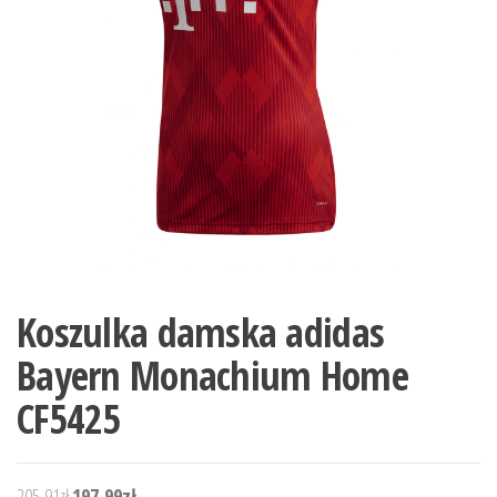
Koszulka damska adidas
Bayern Monachium Home
CF5425
Pierwotna cena wynosiła: 205,91zł.
Aktualna cena wynosi: 197,99zł.
205,91
zł
197,99
zł