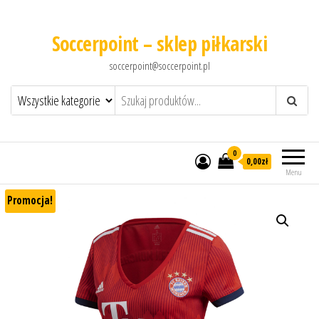
Soccerpoint – sklep piłkarski
soccerpoint@soccerpoint.pl
0
0,00
zł
Menu
Promocja!