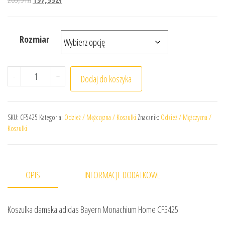
Rozmiar
ilość Koszulka damska adidas Bayern Monachium Home 
-
+
Dodaj do koszyka
SKU:
CF5425
Kategoria:
Odzież / Mężczyzna / Koszulki
Znacznik:
Odzież / Mężczyzna /
Koszulki
OPIS
INFORMACJE DODATKOWE
Koszulka damska adidas Bayern Monachium Home CF5425