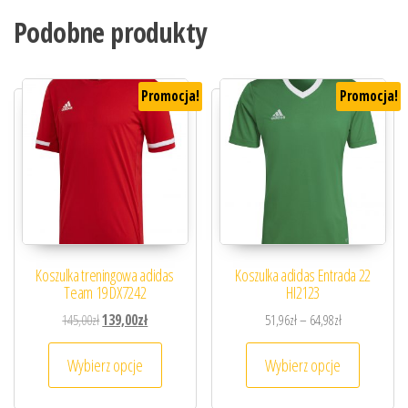
Podobne produkty
Promocja!
Promocja!
Koszulka treningowa adidas
Koszulka adidas Entrada 22
Team 19 DX7242
HI2123
Pierwotna cena wynosiła: 145,00zł.
Aktualna cena wynosi: 139,00zł.
Zakres cen: od
145,00
zł
139,00
zł
51,96
zł
–
64,98
zł
Ten produkt ma wiele wariantów. Opcje można
Ten prod
Wybierz opcje
Wybierz opcje