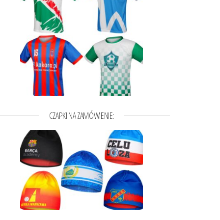
CZAPKI NA ZAMÓWIENIE:
,96zł do 64,98zł
a wybrać na stronie produktu
t ma wiele wariantów. Opcje można wybrać na stronie produktu