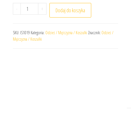
ilość Koszulka adidas Tiro 24 IS1019
-
+
Dodaj do koszyka
SKU:
IS1019
Kategoria:
Odzież / Mężczyzna / Koszulki
Znacznik:
Odzież /
Mężczyzna / Koszulki