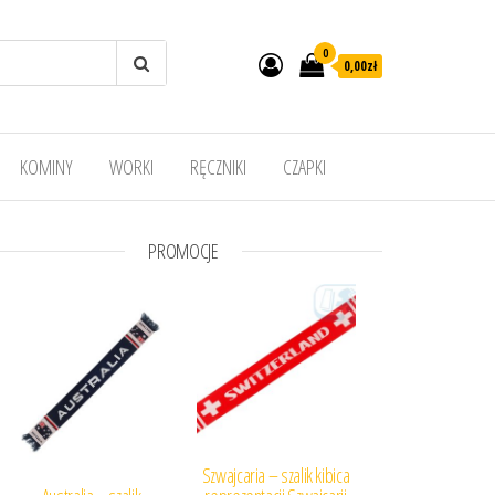
0
0,00
zł
KOMINY
WORKI
RĘCZNIKI
CZAPKI
PROMOCJE
Szwajcaria – szalik kibica