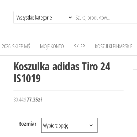
 2026: SKLEP MŚ
MOJE KONTO
SKLEP
KOSZULKI PIŁKARSKIE
Koszulka adidas Tiro 24
IS1019
Pierwotna cena wynosiła: 80,44zł.
Aktualna cena wynosi: 77,35zł.
80,44
zł
77,35
zł
Rozmiar