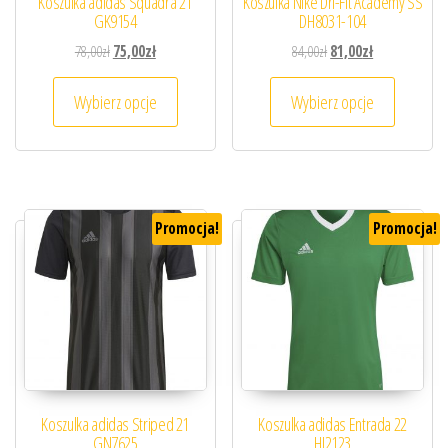
Koszulka adidas Squadra 21
Koszulka Nike Dri-Fit Academy SS
GK9154
DH8031-104
Pierwotna cena wynosiła: 78,00zł.
Aktualna cena wynosi: 75,00zł.
Pierwotna cena wynosiła
Aktualna cena 
78,00
zł
75,00
zł
84,00
zł
81,00
zł
Ten produkt ma wiele wariantów. Opcje można
Ten prod
Wybierz opcje
Wybierz opcje
Promocja!
Promocja!
Koszulka adidas Striped 21
Koszulka adidas Entrada 22
GN7625
HI2123