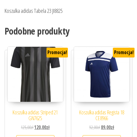
Koszulka adidas Tabela 23 JI8825
Podobne produkty
Promocja!
Promocja!
Koszulka adidas Striped 21
Koszulka adidas Regista 18
GN7625
CE8966
Pierwotna cena wynosiła: 125,00zł.
Aktualna cena wynosi: 120,00zł.
Pierwotna cena wynosiła
Aktualna cena 
125,00
zł
120,00
zł
92,00
zł
89,00
zł