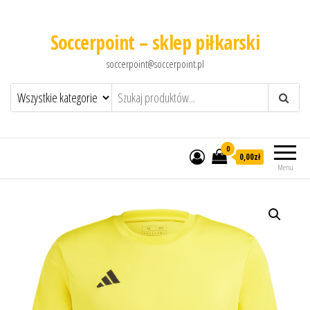
Soccerpoint – sklep piłkarski
soccerpoint@soccerpoint.pl
0
0,00
zł
Menu