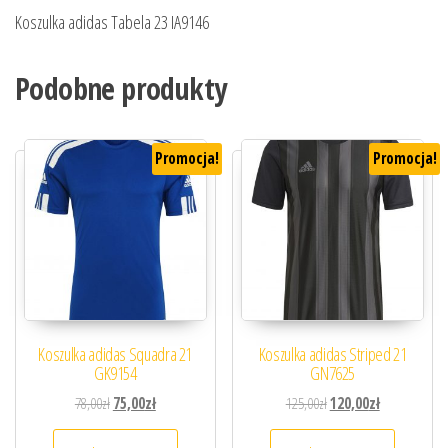
Koszulka adidas Tabela 23 IA9146
Podobne produkty
Promocja!
Promocja!
Koszulka adidas Squadra 21
Koszulka adidas Striped 21
GK9154
GN7625
Pierwotna cena wynosiła: 78,00zł.
Aktualna cena wynosi: 75,00zł.
Pierwotna cena wynosiła
Aktualna cena
78,00
zł
75,00
zł
125,00
zł
120,00
zł
Ten produkt ma wiele wariantów. Opcje można
Ten prod