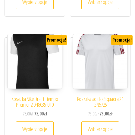
Wybierz opcje
Wybierz opcje
Promocja!
Promocja!
Koszulka Nike Dri-Fit Tiempo
Koszulka adidas Squadra 21
Premier 2 DH8035-010
GN5725
Pierwotna cena wynosiła: 76,00zł.
Aktualna cena wynosi: 73,00zł.
Pierwotna cena wynosiła
Aktualna cena 
76,00
zł
73,00
zł
78,00
zł
75,00
zł
Ten produkt ma wiele wariantów. Opcje można
Ten prod
Wybierz opcje
Wybierz opcje