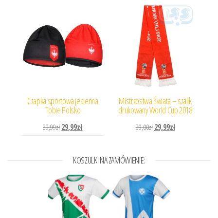
Czapka sportowa jesienna
Mistrzostwa Świata – szalik
Tobie Polsko
drukowany World Cup 2018
Pierwotna cena wynosiła: 39,99zł.
Aktualna cena wynosi: 29,99zł.
Pierwotna cena wynosiła: 
Aktualna cena wyn
39,99
zł
29,99
zł
39,00
zł
29,99
zł
KOSZULKI NA ZAMÓWIENIE: