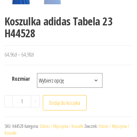
Koszulka adidas Tabela 23
H44528
Zakres cen: od 64,96zł do 64,98zł
64,96
zł
–
64,98
zł
Rozmiar
ilość Koszulka adidas Tabela 23 H44528
-
+
Dodaj do koszyka
SKU:
H44528
Kategoria:
Odzież / Mężczyzna / Koszulki
Znacznik:
Odzież / Mężczyzna /
Koszulki