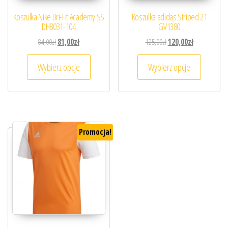
Koszulka Nike Dri-Fit Academy SS
Koszulka adidas Striped 21
DH8031-104
GV1380
Pierwotna cena wynosiła: 84,00zł.
Aktualna cena wynosi: 81,00zł.
Pierwotna cena wynosiła
Aktualna cena
84,00
zł
81,00
zł
125,00
zł
120,00
zł
Ten produkt ma wiele wariantów. Opcje można
Ten prod
Wybierz opcje
Wybierz opcje
Promocja!