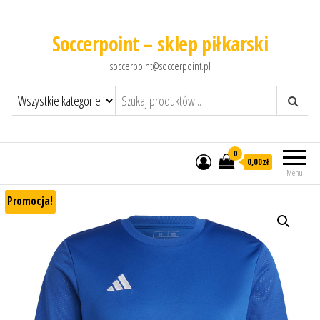
Soccerpoint – sklep piłkarski
soccerpoint@soccerpoint.pl
0
0,00
zł
Menu
Promocja!