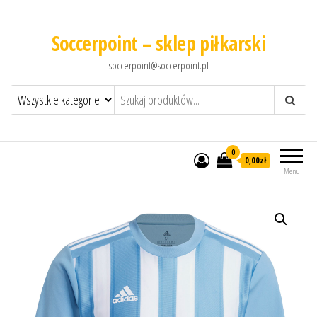
Soccerpoint – sklep piłkarski
soccerpoint@soccerpoint.pl
0
0,00
zł
Menu