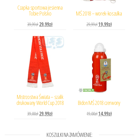
Czapka sportowa jesienna
Tobie Polsko
MŚ 2018 – worek-koszulka
Pierwotna cena wynosiła: 39,99zł.
Aktualna cena wynosi: 29,99zł.
Pierwotna cena wynosiła: 
Aktualna cena wyn
39,99
zł
29,99
zł
29,99
zł
19,99
zł
Mistrzostwa Świata – szalik
drukowany World Cup 2018
Bidon MŚ 2018 czerwony
Pierwotna cena wynosiła: 39,00zł.
Aktualna cena wynosi: 29,99zł.
Pierwotna cena wynosiła: 
Aktualna cena wyn
39,00
zł
29,99
zł
19,00
zł
14,99
zł
KOSZULKI NA ZAMÓWIENIE: