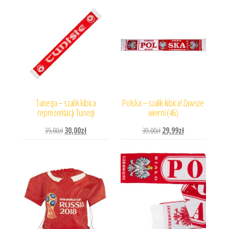
Tunezja – szalik kibica
Polska – szalik kibica! Zawsze
reprezentacji Tunezji
wierni (46)
Pierwotna cena wynosiła: 35,00zł.
Aktualna cena wynosi: 30,00zł.
Pierwotna cena wynosiła: 
Aktualna cena wyn
35,00
zł
30,00
zł
39,00
zł
29,99
zł