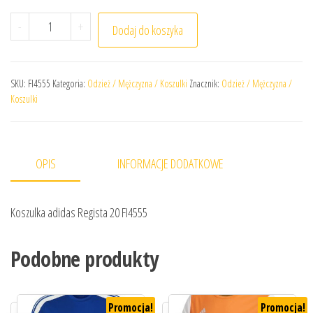
ilość Koszulka adidas Regista 20 FI4555
-
+
Dodaj do koszyka
SKU:
FI4555
Kategoria:
Odzież / Mężczyzna / Koszulki
Znacznik:
Odzież / Mężczyzna /
Koszulki
OPIS
INFORMACJE DODATKOWE
Koszulka adidas Regista 20 FI4555
Podobne produkty
Promocja!
Promocja!