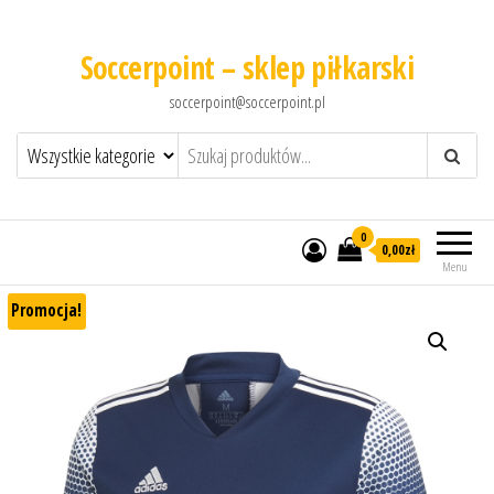
Soccerpoint – sklep piłkarski
soccerpoint@soccerpoint.pl
0
0,00
zł
Menu
Promocja!