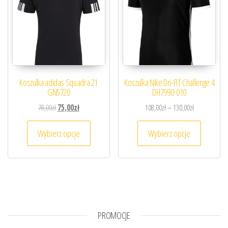
Koszulka adidas Squadra 21
Koszulka Nike Dri-FIT Challenge 4
GN5720
DH7990-010
Pierwotna cena wynosiła: 78,00zł.
Aktualna cena wynosi: 75,00zł.
Zakres cen: o
78,00
zł
75,00
zł
108,00
zł
–
130,00
zł
Ten produkt ma wiele wariantów. Opcje można
Ten prod
Wybierz opcje
Wybierz opcje
PROMOCJE