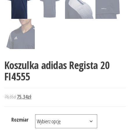
Koszulka adidas Regista 20
FI4555
Pierwotna cena wynosiła: 78,35zł.
Aktualna cena wynosi: 75,34zł.
78,35
zł
75,34
zł
Rozmiar