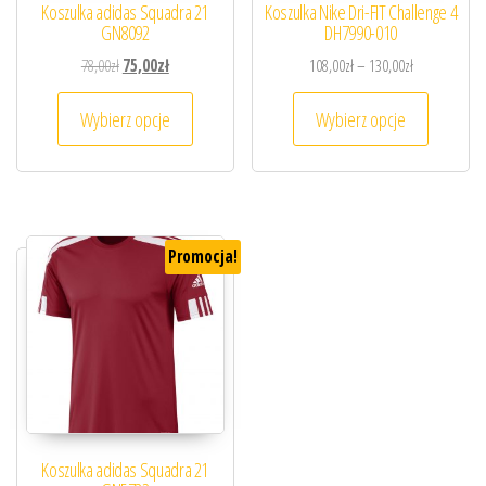
Koszulka adidas Squadra 21
Koszulka Nike Dri-FIT Challenge 4
GN8092
DH7990-010
Pierwotna cena wynosiła: 78,00zł.
Aktualna cena wynosi: 75,00zł.
Zakres cen: o
78,00
zł
75,00
zł
108,00
zł
–
130,00
zł
Ten produkt ma wiele wariantów. Opcje można
Ten prod
Wybierz opcje
Wybierz opcje
Promocja!
Koszulka adidas Squadra 21