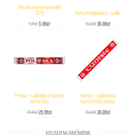
Piłeczka antystresowa MŚ
2018
Korea Południowa – szalik
Pierwotna cena wynosiła: 9,99zł.
Aktualna cena wynosi: 5,00zł.
Pierwotna cena wynosiła: 
Aktualna cena wyn
9,99
zł
5,00
zł
35,00
zł
30,00
zł
Polska – szalik kibica! Zawsze
Tunezja – szalik kibica
wierni (46)
reprezentacji Tunezji
Pierwotna cena wynosiła: 39,00zł.
Aktualna cena wynosi: 29,99zł.
Pierwotna cena wynosiła: 
Aktualna cena wyn
39,00
zł
29,99
zł
35,00
zł
30,00
zł
KOSZULKI NA ZAMÓWIENIE: