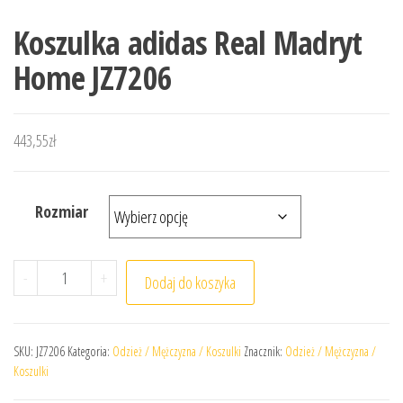
Koszulka adidas Real Madryt
Home JZ7206
443,55
zł
Rozmiar
ilość Koszulka adidas Real Madryt Home JZ7206
-
+
Dodaj do koszyka
SKU:
JZ7206
Kategoria:
Odzież / Mężczyzna / Koszulki
Znacznik:
Odzież / Mężczyzna /
Koszulki