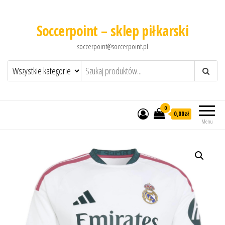
Soccerpoint – sklep piłkarski
soccerpoint@soccerpoint.pl
0
0,00
zł
Menu