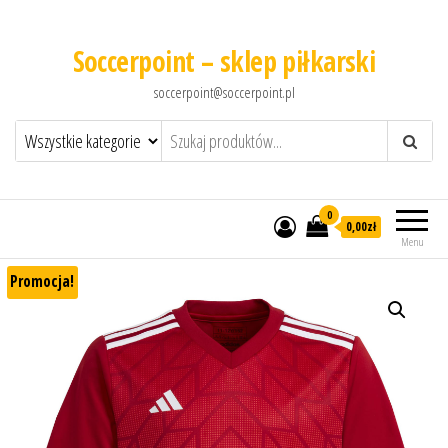
Soccerpoint – sklep piłkarski
soccerpoint@soccerpoint.pl
0
0,00
zł
Menu
Promocja!