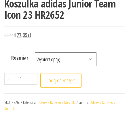
Koszulka adidas Junior Team
Icon 23 HR2652
Pierwotna cena wynosiła: 80,44zł.
Aktualna cena wynosi: 77,35zł.
80,44
zł
77,35
zł
Rozmiar
ilość Koszulka adidas Junior Team Icon 23 HR2652
-
+
Dodaj do koszyka
SKU:
HR2652
Kategoria:
Odzież / Dziecko / Koszulki
Znacznik:
Odzież / Dziecko /
Koszulki