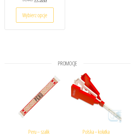
Ten produkt ma wiele wariantów. Opcje można
Wybierz opcje
PROMOCJE
Peru – szalik
Polska – kołatka