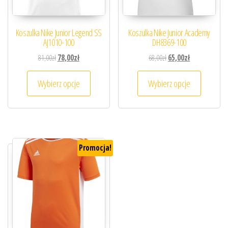
Koszulka Nike Junior Legend SS
Koszulka Nike Junior Academy
AJ1010-100
DH8369-100
Pierwotna cena wynosiła: 81,00zł.
Aktualna cena wynosi: 78,00zł.
Pierwotna cena wynosiła
Aktualna cena 
81,00
zł
78,00
zł
68,00
zł
65,00
zł
Ten produkt ma wiele wariantów. Opcje można
Ten prod
Wybierz opcje
Wybierz opcje
Promocja!