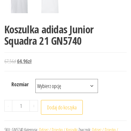
Koszulka adidas Junior
Squadra 21 GN5740
Pierwotna cena wynosiła: 67,56zł.
Aktualna cena wynosi: 64,96zł.
67,56
zł
64,96
zł
Rozmiar
ilość Koszulka adidas Junior Squadra 21 GN5740
-
+
Dodaj do koszyka
SKU:
GN5740
Kategoria:
Odzież / Dziecko / Koszulki
Znacznik:
Odzież / Dziecko /