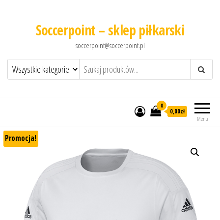
Soccerpoint – sklep piłkarski
soccerpoint@soccerpoint.pl
0
0,00
zł
Menu
Promocja!