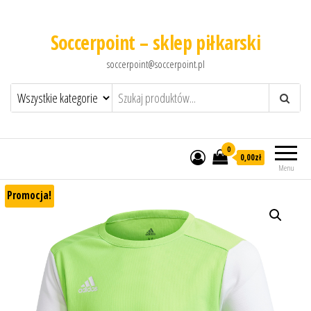
Soccerpoint – sklep piłkarski
soccerpoint@soccerpoint.pl
0
0,00
zł
Menu
Promocja!