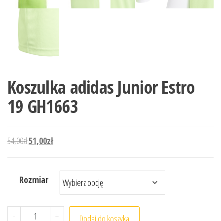
Koszulka adidas Junior Estro
19 GH1663
Pierwotna cena wynosiła: 54,00zł.
Aktualna cena wynosi: 51,00zł.
54,00
zł
51,00
zł
Rozmiar
ilość Koszulka adidas Junior Estro 19 GH1663
-
+
Dodaj do koszyka