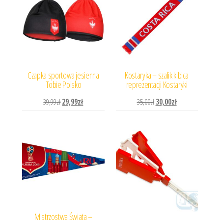
Czapka sportowa jesienna
Kostaryka – szalik kibica
Tobie Polsko
reprezentacji Kostaryki
Pierwotna cena wynosiła: 39,99zł.
Aktualna cena wynosi: 29,99zł.
Pierwotna cena wynosiła: 
Aktualna cena wyn
39,99
zł
29,99
zł
35,00
zł
30,00
zł
Mistrzostwa Świata –