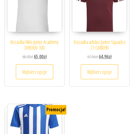
Koszulka Nike Junior Academy
Koszulka adidas Junior Squadra
DH8369-100
21 GN8090
Pierwotna cena wynosiła: 68,00zł.
Aktualna cena wynosi: 65,00zł.
Pierwotna cena wynosiła
Aktualna cena 
68,00
zł
65,00
zł
67,56
zł
64,96
zł
Ten produkt ma wiele wariantów. Opcje można
Ten prod
Wybierz opcje
Wybierz opcje
Promocja!