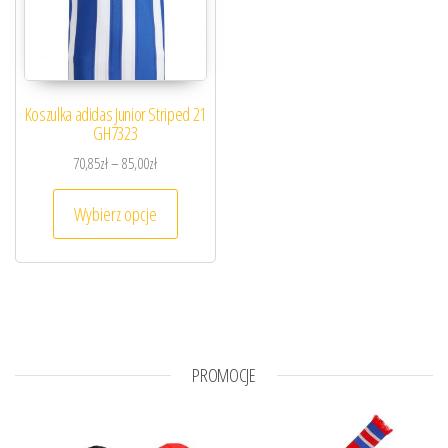
Koszulka adidas Junior Striped 21
GH7323
Zakres cen: od 70,85zł do 85,00zł
70,85
zł
–
85,00
zł
Ten produkt ma wiele wariantów. Opcje można
Wybierz opcje
PROMOCJE